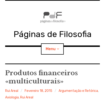
Skip
to
content
Páginas de Filosofia
Menu
expan
PdF
child
Produtos financeiros
menu
«multiculturais»
expan
SECÇÕES
child
menu
Rui Areal
Fevereiro 18, 2015
Argumentação e Retórica
,
expan
MATERIAIS
child
menu
Axiologia
,
Rui Areal
expan
DOCUMENTOS
child