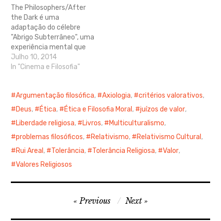
The Philosophers/After
moralmente correcto?
the Dark é uma
Até que ponto as nossas
adaptação do célebre
crenças afectam o…
"Abrigo Subterrâneo", uma
experiência mental que
coloca à prova as
Julho 10, 2014
convicções éticas de um
In "Cinema e Filosofia"
grupo de estudantes. O
filme pode ser
Argumentação filosófica
,
Axiologia
,
critérios valorativos
,
interessante para
explorar vários capítulos
Deus
,
Ética
,
Ética e Filosofia Moral
,
juízos de valor
,
do atual programa de
Liberdade religiosa
,
Livros
,
Multiculturalismo
,
filosofia dos 10.º e 11.º
anos, sobretudo na
problemas filosóficos
,
Relativismo
,
Relativismo Cultural
,
Filosofia da Ação,…
Rui Areal
,
Tolerância
,
Tolerância Religiosa
,
Valor
,
Valores Religiosos
Navegação
Previous
Next
de