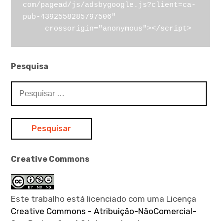
com/pagead/js/adsbygoogle.js?client=ca-
pub-4392558285797506"

     crossorigin="anonymous"></script>
Pesquisa
Pesquisar
por:
Creative Commons
Este trabalho está licenciado com uma Licença
Creative Commons - Atribuição-NãoComercial-