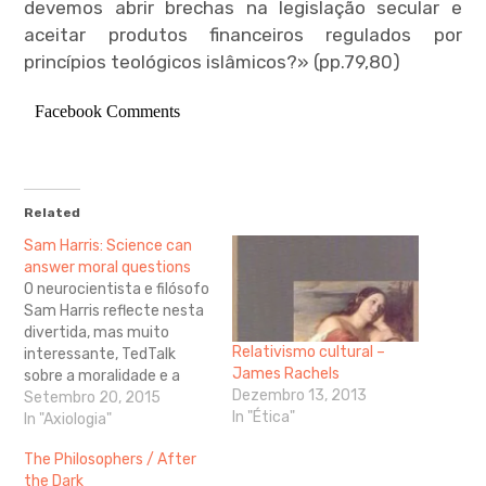
devemos abrir brechas na legislação secular e
aceitar produtos financeiros regulados por
princípios teológicos islâmicos?» (pp.79,80)
Facebook Comments
Related
Sam Harris: Science can
answer moral questions
O neurocientista e filósofo
Sam Harris reflecte nesta
divertida, mas muito
Relativismo cultural –
interessante, TedTalk
James Rachels
sobre a moralidade e a
Dezembro 13, 2013
forma como esta é vivida
Setembro 20, 2015
In "Ética"
do ponto de vista religioso
In "Axiologia"
e do ponto de vista
The Philosophers / After
científico: Podemos definir
the Dark
realmente o que é