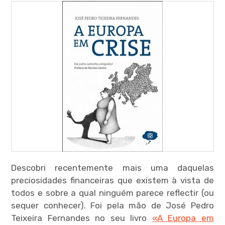
menu
expan
child
menu
expan
child
menu
Descobri recentemente mais uma daquelas
expan
child
preciosidades financeiras que existem à vista de
menu
todos e sobre a qual ninguém parece reflectir (ou
sequer conhecer). Foi pela mão de José Pedro
expan
child
menu
Teixeira Fernandes no seu livro
«A Europa em