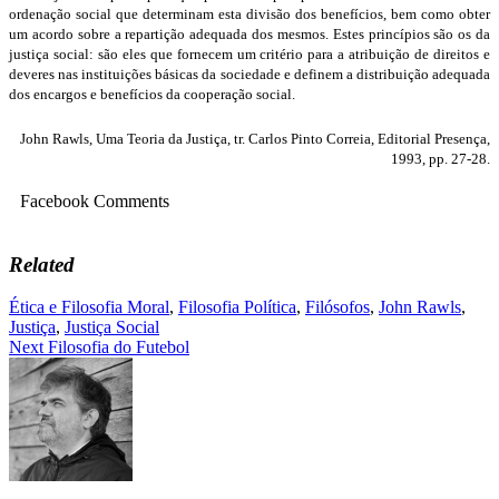
ordenação social que determinam esta divisão dos benefícios, bem como obter
um acordo sobre a repartição adequada dos mesmos. Es­tes princípios são os da
justiça social: são eles que fornecem um critério para a atri­buição de direitos e
deveres nas instituições básicas da sociedade e definem a dis­tribuição adequada
dos encargos e benefícios da cooperação social.
John Rawls, Uma Teoria da Justiça, tr. Carlos Pinto Correia, Editorial Presença,
1993, pp. 27-28.
Facebook Comments
Related
Ética e Filosofia Moral
,
Filosofia Política
,
Filósofos
,
John Rawls
,
Justiça
,
Justiça Social
Navegação
Next
Filosofia do Futebol
de
artigos