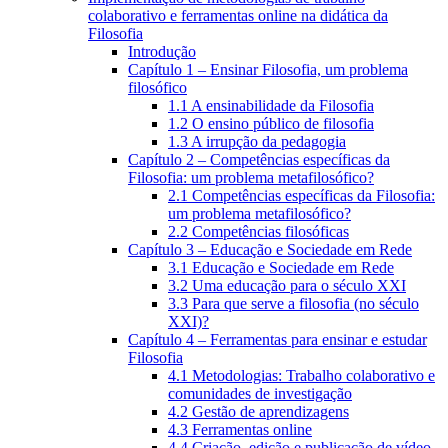
colaborativo e ferramentas online na didática da
Filosofia
Introdução
Capítulo 1 – Ensinar Filosofia, um problema
filosófico
1.1 A ensinabilidade da Filosofia
1.2 O ensino público de filosofia
1.3 A irrupção da pedagogia
Capítulo 2 – Competências específicas da
Filosofia: um problema metafilosófico?
2.1 Competências específicas da Filosofia:
um problema metafilosófico?
2.2 Competências filosóficas
Capítulo 3 – Educação e Sociedade em Rede
3.1 Educação e Sociedade em Rede
3.2 Uma educação para o século XXI
3.3 Para que serve a filosofia (no século
XXI)?
Capítulo 4 – Ferramentas para ensinar e estudar
Filosofia
4.1 Metodologias: Trabalho colaborativo e
comunidades de investigação
4.2 Gestão de aprendizagens
4.3 Ferramentas online
4.4 Criação, edição e publicação de vídeo