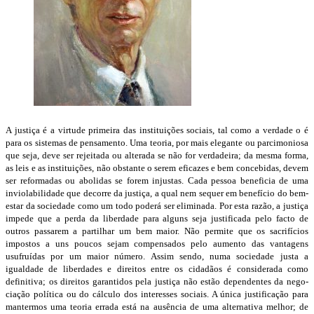
A justiça é a virtude primeira das instituições sociais, tal como a verdade o é
para os sistemas de pensamento. Uma teoria, por mais elegante ou parcimoniosa
que seja, deve ser rejeitada ou alterada se não for verdadeira; da mesma forma,
as leis e as ins­tituições, não obstante o serem eficazes e bem concebidas, devem
ser reformadas ou abolidas se forem injustas. Cada pessoa beneficia de uma
inviolabilidade que de­corre da justiça, a qual nem sequer em benefício do bem-
estar da sociedade como um todo poderá ser eliminada. Por esta razão, a justiça
impede que a perda da liber­dade para alguns seja justificada pelo facto de
outros passarem a partilhar um bem maior. Não permite que os sacrifícios
impostos a uns poucos sejam compensados pelo aumento das vantagens
usufruídas por um maior número. Assim sendo, numa sociedade justa a
igualdade de liberdades e direitos entre os cidadãos é considerada como
definitiva; os direitos garantidos pela justiça não estão dependentes da nego­
ciação política ou do cálculo dos interesses sociais. A única justificação para
man­termos uma teoria errada está na ausência de uma alternativa melhor; de