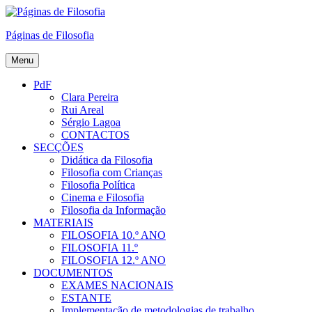
Skip
to
Páginas de Filosofia
content
Menu
PdF
Clara Pereira
Rui Areal
Sérgio Lagoa
CONTACTOS
SECÇÕES
Didática da Filosofia
Filosofia com Crianças
Filosofia Política
Cinema e Filosofia
Filosofia da Informação
MATERIAIS
FILOSOFIA 10.º ANO
FILOSOFIA 11.º
FILOSOFIA 12.º ANO
DOCUMENTOS
EXAMES NACIONAIS
ESTANTE
Implementação de metodologias de trabalho