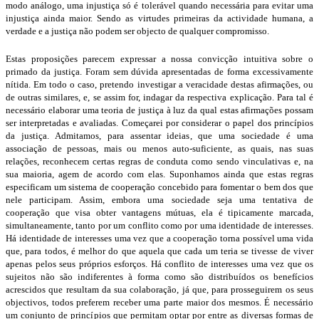
modo aná­logo, uma injustiça só é tolerável quando necessária para evitar uma
injustiça ainda maior. Sendo as virtudes primeiras da actividade humana, a
verdade e a justiça não podem ser objecto de qualquer compromisso.
Estas proposições parecem expressar a nossa convicção intuitiva sobre o
primado da justiça. Foram sem dúvida apresentadas de forma excessivamente
nítida. Em todo o caso, pretendo investigar a veracidade destas afirmações, ou
de outras similares, e, se assim for, indagar da respectiva explicação. Para tal é
necessário elaborar uma teoria de justiça à luz da qual estas afirmações possam
ser interpretadas e avaliadas. Começarei por considerar o papel dos princípios
da justiça. Admitamos, para as­sentar ideias, que uma sociedade é uma
associação de pessoas, mais ou menos auto­-suficiente, as quais, nas suas
relações, reconhecem certas regras de conduta como sendo vinculativas e, na
sua maioria, agem de acordo com elas. Suponhamos ainda que estas regras
especificam um sistema de cooperação concebido para fomentar o bem dos que
nele participam. Assim, embora uma sociedade seja uma tentativa de
cooperação que visa obter vantagens mútuas, ela é tipicamente marcada,
simultanea­mente, tanto por um conflito como por uma identidade de interesses.
Há identidade de interesses uma vez que a cooperação torna possível uma vida
que, para todos, é melhor do que aquela que cada um teria se tivesse de viver
apenas pelos seus pró­prios esforços. Há conflito de interesses uma vez que os
sujeitos não são indiferen­tes à forma como são distribuídos os benefícios
acrescidos que resultam da sua colaboração, já que, para prosseguirem os seus
objectivos, todos preferem receber uma parte maior dos mesmos. É necessário
um conjunto de princípios que permitam op­tar por entre as diversas formas de