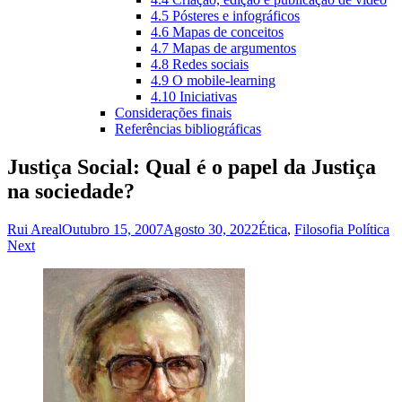
4.5 Pósteres e infográficos
4.6 Mapas de conceitos
4.7 Mapas de argumentos
4.8 Redes sociais
4.9 O mobile-learning
4.10 Iniciativas
Considerações finais
Referências bibliográficas
Justiça Social: Qual é o papel da Justiça
na sociedade?
Rui Areal
Outubro 15, 2007
Agosto 30, 2022
Ética
,
Filosofia Política
Navegação
Next
de
artigos