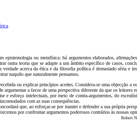
rica
m epistemologia ou metafísica: há argumentos elaborados, afirmações 
ntrar outra teoria que se adapte a um âmbito específico de casos, conc
 a verdade acerca da ética e da filosofia política é demasiado séria e
ontrar naquilo que naturalmente pensamos.
recebida ou explicar princípios aceites. Considera-se uma objecção a ou
pode argumentar a favor de uma perspectiva diferente da que os leitores
lise e esforço intelectuais, por meio de contra-argumentos, do escrutí
m incomodados com as suas consequências.
cordará que, ao esforçar-se por manter e defender a sua própria perspe
forcemos por confrontar argumentos poderosos contrários às nossas opin
Robert N