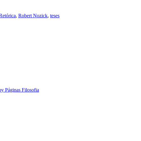
Retórica
,
Robert Nozick
,
teses
by Páginas Filosofia