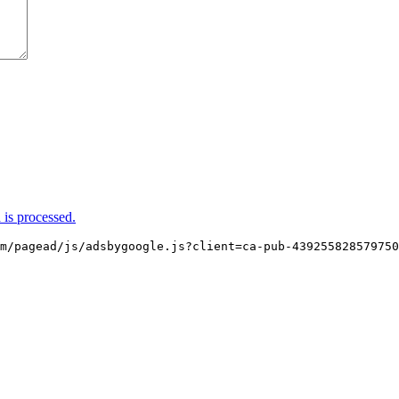
is processed.
m/pagead/js/adsbygoogle.js?client=ca-pub-439255828579750