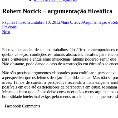
Robert Nozick – argumentação filosófica
Páginas Filosofia
Outubro 10, 2012
Maio 6, 2020
Argumentação e Retó
Navegação
Previous
Next
de
artigos
Escrevo à maneira de muitos trabalhos filosóficos contemporâneos e
quebra-cabeças, condições estruturais abstractas, desafios para enco
para o interesse e entusiasmo intelectuais, alguns poderão sentir que
Não obstante, pode dar-se o caso de a correcção em ética não se enc
Não são precisos argumentos elaborados para codificar a perspectiva 
a perspectiva que os leitores desejam à partida aceitar. Mas não se 
invés. Temos de sujeitar a perspectiva recebida à mais exigente aná
possíveis em que até os defensores da perspectiva em causa se sinta
Mesmo o leitor que não se deixe convencer pelos meus argumentos con
honestidade intelectual exige, pelo menos ocasionalmente, que nos es
Facebook Comments