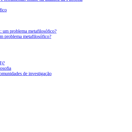
fico
a: um problema metafilosófico?
um problema metafilosófico?
I)?
losofia
comunidades de investigação