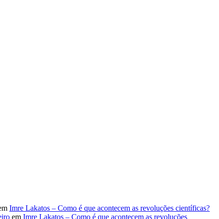
em
Imre Lakatos – Como é que acontecem as revoluções científicas?
iro
em
Imre Lakatos – Como é que acontecem as revoluções