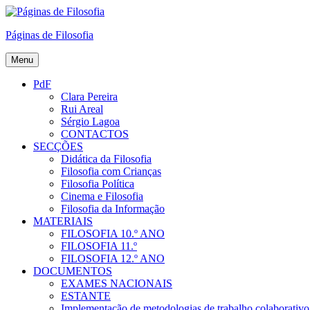
Skip
to
Páginas de Filosofia
content
Menu
PdF
Clara Pereira
Rui Areal
Sérgio Lagoa
CONTACTOS
SECÇÕES
Didática da Filosofia
Filosofia com Crianças
Filosofia Política
Cinema e Filosofia
Filosofia da Informação
MATERIAIS
FILOSOFIA 10.º ANO
FILOSOFIA 11.º
FILOSOFIA 12.º ANO
DOCUMENTOS
EXAMES NACIONAIS
ESTANTE
Implementação de metodologias de trabalho colaborativo e