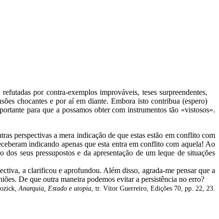
refutadas por contra-exemplos improváveis, teses surpreendentes,
lusões chocantes e por aí em diante. Embora isto contribua (espero)
 importante para que a possamos obter com instrumentos tão «vistosos».
tras perspectivas a mera indicação de que estas estão em conflito com
 receberam indicando apenas que esta entra em conflito com aquela! Ao
nio dos seus pressupostos e da apresentação de um leque de situações
ctiva, a clarificou e aprofundou. Além disso, agrada-me pensar que a
iões. De que outra maneira podemos evitar a persistência no erro?
ozick,
Anarquia, Estado e utopia
, tr. Vítor Guerreiro, Edições 70, pp. 22, 23.