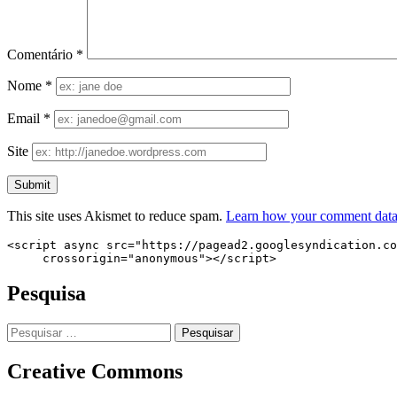
Comentário
*
Nome
*
Email
*
Site
This site uses Akismet to reduce spam.
Learn how your comment data 
<script async src="https://pagead2.googlesyndication.co
     crossorigin="anonymous"></script>
Pesquisa
Pesquisar
por:
Creative Commons