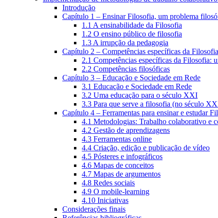
Introdução
Capítulo 1 – Ensinar Filosofia, um problema filosó
1.1 A ensinabilidade da Filosofia
1.2 O ensino público de filosofia
1.3 A irrupção da pedagogia
Capítulo 2 – Competências específicas da Filosofi
2.1 Competências específicas da Filosofia: 
2.2 Competências filosóficas
Capítulo 3 – Educação e Sociedade em Rede
3.1 Educação e Sociedade em Rede
3.2 Uma educação para o século XXI
3.3 Para que serve a filosofia (no século XX
Capítulo 4 – Ferramentas para ensinar e estudar Fi
4.1 Metodologias: Trabalho colaborativo e 
4.2 Gestão de aprendizagens
4.3 Ferramentas online
4.4 Criação, edição e publicação de vídeo
4.5 Pósteres e infográficos
4.6 Mapas de conceitos
4.7 Mapas de argumentos
4.8 Redes sociais
4.9 O mobile-learning
4.10 Iniciativas
Considerações finais
Referências bibliográficas