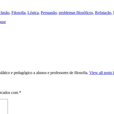
lusão
,
Filosofia
,
Lógica
,
Persuasão
,
problemas filosóficos
,
Refutação
,
ouse
dático e pedagógico a alunos e professores de filosofia.
View all posts 
arcados com
*