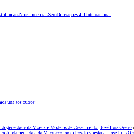
tribuição-NãoComercial-SemDerivações 4.0 Internacional
.
os uns aos outros”
dogeneidade da Moeda e Modelos de Crescimento | José Luis Oreiro
rofundamentada e da Macroeconomia Pós-Keynesiana | José Luis Ore