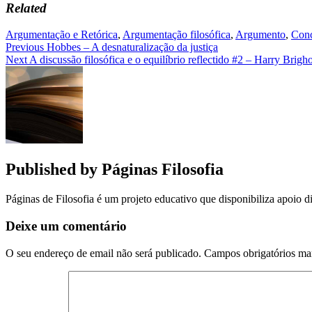
Related
Argumentação e Retórica
,
Argumentação filosófica
,
Argumento
,
Conc
Navegação
Previous
Hobbes – A desnaturalização da justiça
Next
A discussão filosófica e o equilíbrio reflectido #2 – Harry Brigh
de
artigos
Published by
Páginas Filosofia
Páginas de Filosofia é um projeto educativo que disponibiliza apoio di
Deixe um comentário
O seu endereço de email não será publicado.
Campos obrigatórios m