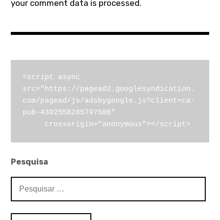
your comment data is processed.
<script async 
src="https://pagead2.googlesyndication.
com/pagead/js/adsbygoogle.js?client=ca-
pub-4392558285797506"

     crossorigin="anonymous"></script>
Pesquisa
Pesquisar
por: