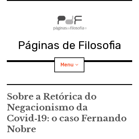
Skip
to
content
Páginas de Filosofia
Menu
expan
PdF
child
Sobre a Retórica do
menu
Negacionismo da
expan
SECÇÕES
child
menu
Covid‑19: o caso Fernando
expan
MATERIAIS
child
menu
Nobre
expan
DOCUMENTOS
child