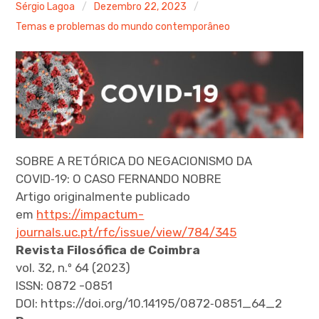
menu
Sérgio Lagoa
Dezembro 22, 2023
Temas e problemas do mundo contemporâneo
expan
child
menu
SOBRE A RETÓRICA DO NEGACIONISMO DA
COVID‑19: O CASO FERNANDO NOBRE
Artigo originalmente publicado
expan
child
menu
em
https://impactum-
journals.uc.pt/rfc/issue/view/784/345
expan
Revista Filosófica de Coimbra
child
menu
vol. 32, n.º 64 (2023)
ISSN: 0872 -0851
expan
DOI: https://doi.org/10.14195/0872‑0851_64_2
child
menu