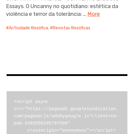
Essays. O Uncanny no quotidiano: estética da
violência e terror da tolerância: …
More
Actividade filosófica
,
Revistas filosóficas
<script async 
src="https://pagead2.googlesyndication.
com/pagead/js/adsbygoogle.js?client=ca-
pub-4392558285797506"

     crossorigin="anonymous"></script>