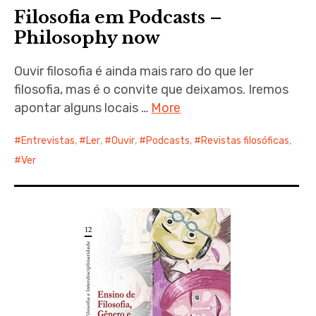
menu
Filosofia em Podcasts –
Philosophy now
Ouvir filosofia é ainda mais raro do que ler
filosofia, mas é o convite que deixamos. Iremos
expan
child
menu
apontar alguns locais …
More
Entrevistas
,
Ler
,
Ouvir
,
Podcasts
,
Revistas filosóficas
,
Ver
expan
child
menu
expan
child
menu
expan
child
menu