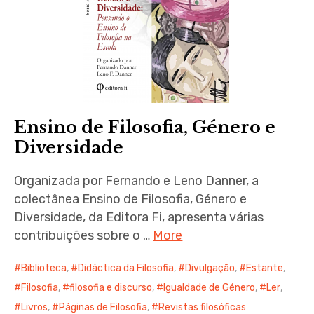
expan
child
menu
Ensino de Filosofia, Género e
Diversidade
Organizada por Fernando e Leno Danner, a
colectânea Ensino de Filosofia, Género e
Diversidade, da Editora Fi, apresenta várias
contribuições sobre o …
More
Biblioteca
,
Didáctica da Filosofia
,
Divulgação
,
Estante
,
Filosofia
,
filosofia e discurso
,
Igualdade de Género
,
Ler
,
Livros
,
Páginas de Filosofia
,
Revistas filosóficas