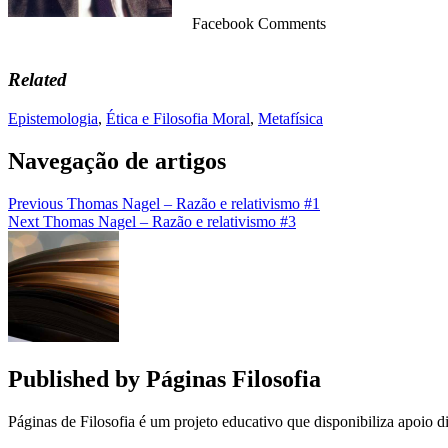
Facebook Comments
Related
Epistemologia
,
Ética e Filosofia Moral
,
Metafísica
Navegação de artigos
Previous
Thomas Nagel – Razão e relativismo #1
Next
Thomas Nagel – Razão e relativismo #3
Published by
Páginas Filosofia
Páginas de Filosofia é um projeto educativo que disponibiliza apoio di