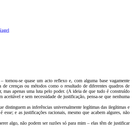
agel
s» – tornou-se quase um acto reflexo e, com alguma base vagamente
ria de crenças ou métodos como o resultado de diferentes quadros de
ar, mas apenas uma luta pelo poder. (A ideia de que tudo é construído
am aceitável e sem necessidade de justificação, pensa-se que nenhuma
ue distinguem as inferências universalmente legítimas das ilegítimas e
 esse; e as justificações racionais, mesmo que acabem algures, não
querer algo, não podem ser razões só para mim – elas têm de justificar