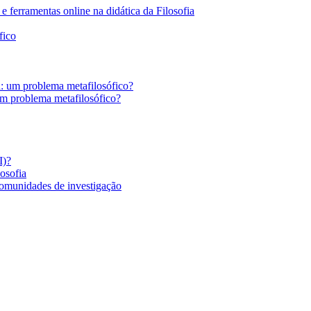
 ferramentas online na didática da Filosofia
fico
a: um problema metafilosófico?
um problema metafilosófico?
I)?
losofia
comunidades de investigação