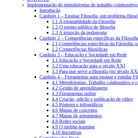
Implementação de metodologias de trabalho colaborativo e
Introdução
Capítulo 1 – Ensinar Filosofia, um problema filosó
1.1 A ensinabilidade da Filosofia
1.2 O ensino público de filosofia
1.3 A irrupção da pedagogia
Capítulo 2 – Competências específicas da Filosofi
2.1 Competências específicas da Filosofia: 
2.2 Competências filosóficas
Capítulo 3 – Educação e Sociedade em Rede
3.1 Educação e Sociedade em Rede
3.2 Uma educação para o século XXI
3.3 Para que serve a filosofia (no século XX
Capítulo 4 – Ferramentas para ensinar e estudar Fi
4.1 Metodologias: Trabalho colaborativo e 
4.2 Gestão de aprendizagens
4.3 Ferramentas online
4.4 Criação, edição e publicação de vídeo
4.5 Pósteres e infográficos
4.6 Mapas de conceitos
4.7 Mapas de argumentos
4.8 Redes sociais
4.9 O mobile-learning
4.10 Iniciativas
Considerações finais