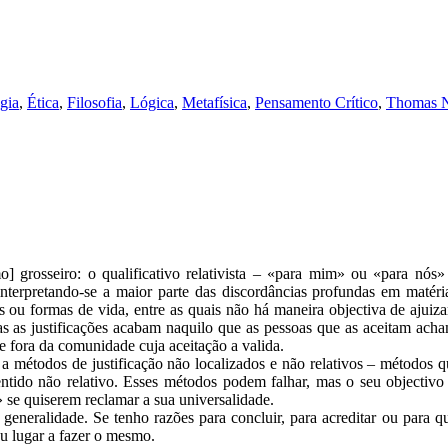
gia
,
Ética
,
Filosofia
,
Lógica
,
Metafísica
,
Pensamento Crítico
,
Thomas N
] grosseiro: o qualificativo relativista – «para mim» ou «para nó
, interpretando-se a maior parte das discordâncias profundas em maté
s ou formas de vida, entre as quais não há maneira objectiva de ajuiz
as as justificações acabam naquilo que as pessoas que as aceitam ach
 fora da comunidade cuja aceitação a valida.
e a métodos de justificação não localizados e não relativos – métodos q
tido não relativo. Esses métodos podem falhar, mas o seu objectivo é
 se quiserem reclamar a sua universalidade.
a generalidade. Se tenho razões para concluir, para acreditar ou para 
u lugar a fazer o mesmo.