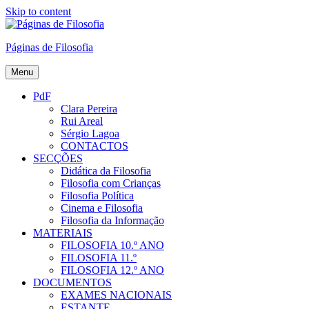
Skip to content
Páginas de Filosofia
Menu
PdF
Clara Pereira
Rui Areal
Sérgio Lagoa
CONTACTOS
SECÇÕES
Didática da Filosofia
Filosofia com Crianças
Filosofia Política
Cinema e Filosofia
Filosofia da Informação
MATERIAIS
FILOSOFIA 10.º ANO
FILOSOFIA 11.º
FILOSOFIA 12.º ANO
DOCUMENTOS
EXAMES NACIONAIS
ESTANTE