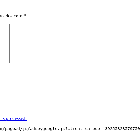
arcados com
*
is processed.
m/pagead/js/adsbygoogle.js?client=ca-pub-439255828579750