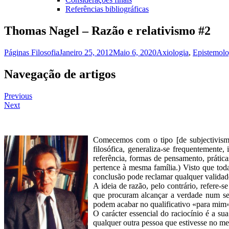
Referências bibliográficas
Thomas Nagel – Razão e relativismo #2
Páginas Filosofia
Janeiro 25, 2012
Maio 6, 2020
Axiologia
,
Epistemolo
Navegação de artigos
Previous
Next
Comecemos com o tipo [de subjectivismo
filosófica, generaliza-se frequentemente
referência, formas de pensamento, prática
pertence à mesma família.) Visto que tod
conclusão pode reclamar qualquer validade
A ideia de razão, pelo contrário, refere-s
que procuram alcançar a verdade num sen
podem acabar no qualificativo «para mim»
O carácter essencial do raciocínio é a su
qualquer outra pessoa que estivesse no me