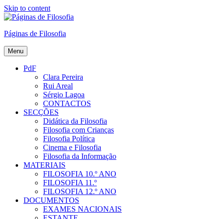
Skip to content
Páginas de Filosofia
Menu
PdF
Clara Pereira
Rui Areal
Sérgio Lagoa
CONTACTOS
SECÇÕES
Didática da Filosofia
Filosofia com Crianças
Filosofia Política
Cinema e Filosofia
Filosofia da Informação
MATERIAIS
FILOSOFIA 10.º ANO
FILOSOFIA 11.º
FILOSOFIA 12.º ANO
DOCUMENTOS
EXAMES NACIONAIS
ESTANTE