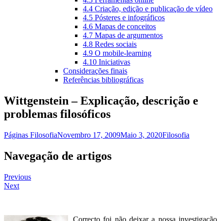
4.4 Criação, edição e publicação de vídeo
4.5 Pósteres e infográficos
4.6 Mapas de conceitos
4.7 Mapas de argumentos
4.8 Redes sociais
4.9 O mobile-learning
4.10 Iniciativas
Considerações finais
Referências bibliográficas
Wittgenstein – Explicação, descrição e
problemas filosóficos
Páginas Filosofia
Novembro 17, 2009
Maio 3, 2020
Filosofia
Navegação de artigos
Previous
Next
Correcto foi não deixar a nossa investigação