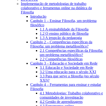
Implementação de metodologias de trabalho
colaborativo e ferramentas online na didática da
Filosofia
Introdução
Capítulo 1 – Ensinar Filosofia, um problema
filosófico
1.1 A ensinabilidade da Filosofia
1.2 O ensino público de filosofia
1.3 A irrupção da pedagogia
Capítulo 2 – Competências específicas da
Filosofia: um problema metafilosófico?
2.1 Competências específicas da Filosofia:
um problema metafilosófico?
2.2 Competências filosóficas
Capítulo 3 – Educação e Sociedade em Rede
3.1 Educação e Sociedade em Rede
3.2 Uma educação para o século XXI
3.3 Para que serve a filosofia (no século
XXI)?
Capítulo 4 – Ferramentas para ensinar e estudar
Filosofia
4.1 Metodologias: Trabalho colaborativo e
comunidades de investigação
4.2 Gestão de aprendizagens
4.3 Ferramentas online