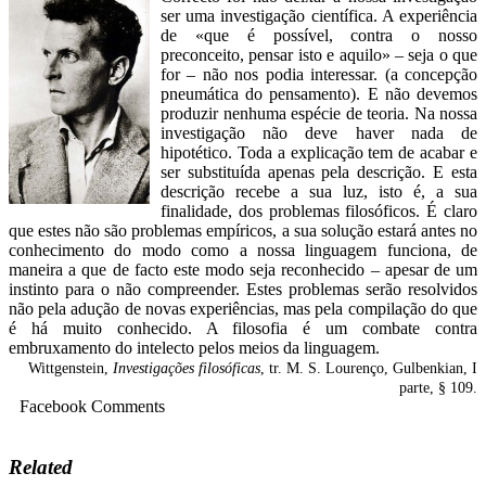
ser uma investigação científica. A experiência
de «que é possível, contra o nosso
preconceito, pensar isto e aquilo» – seja o que
for – não nos podia interessar. (a concepção
pneumática do pensamento). E não devemos
produzir nenhuma espécie de teoria. Na nossa
investigação não deve haver nada de
hipotético. Toda a explicação tem de acabar e
ser substituída apenas pela descrição. E esta
descrição recebe a sua luz, isto é, a sua
finalidade, dos problemas filosóficos. É claro
que estes não são problemas empíricos, a sua solução estará antes no
conhecimento do modo como a nossa linguagem funciona, de
maneira a que de facto este modo seja reconhecido – apesar de um
instinto para o não compreender. Estes problemas serão resolvidos
não pela adução de novas experiências, mas pela compilação do que
é há muito conhecido. A filosofia é um combate contra
embruxamento do intelecto pelos meios da linguagem.
Wittgenstein,
Investigações filosóficas
, tr. M. S. Lourenço, Gulbenkian, I
parte, § 109.
Facebook Comments
Related