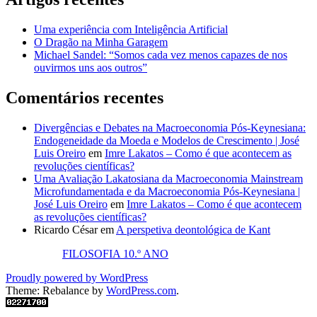
Uma experiência com Inteligência Artificial
O Dragão na Minha Garagem
Michael Sandel: “Somos cada vez menos capazes de nos
ouvirmos uns aos outros”
Comentários recentes
Divergências e Debates na Macroeconomia Pós-Keynesiana:
Endogeneidade da Moeda e Modelos de Crescimento | José
Luis Oreiro
em
Imre Lakatos – Como é que acontecem as
revoluções científicas?
Uma Avaliação Lakatosiana da Macroeconomia Mainstream
Microfundamentada e da Macroeconomia Pós-Keynesiana |
José Luis Oreiro
em
Imre Lakatos – Como é que acontecem
as revoluções científicas?
Ricardo César
em
A perspetiva deontológica de Kant
FILOSOFIA 10.º ANO
Proudly powered by WordPress
Theme: Rebalance by
WordPress.com
.