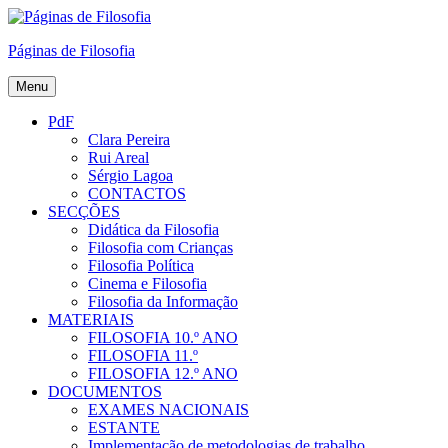
Skip
to
Páginas de Filosofia
content
Menu
PdF
Clara Pereira
Rui Areal
Sérgio Lagoa
CONTACTOS
SECÇÕES
Didática da Filosofia
Filosofia com Crianças
Filosofia Política
Cinema e Filosofia
Filosofia da Informação
MATERIAIS
FILOSOFIA 10.º ANO
FILOSOFIA 11.º
FILOSOFIA 12.º ANO
DOCUMENTOS
EXAMES NACIONAIS
ESTANTE
Implementação de metodologias de trabalho