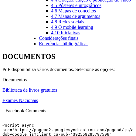
4.5 Pósteres e infográficos
4.6 Mapas de conceitos
4.7 Mapas de argumentos
4.8 Redes sociais
4.9 O mobile-learning
4.10 Iniciativas
Considerações finais
Referências bibliográficas
DOCUMENTOS
PdF disponibiliza vários documentos. Selecione as opções:
Documentos
Biblioteca de livros gratuitos
Exames Nacionais
Facebook Comments
<script async 
src="https://pagead2.googlesyndication.com/pagead/js/a
dsbygoogle.js?client=ca-pub-4392558285797506"
