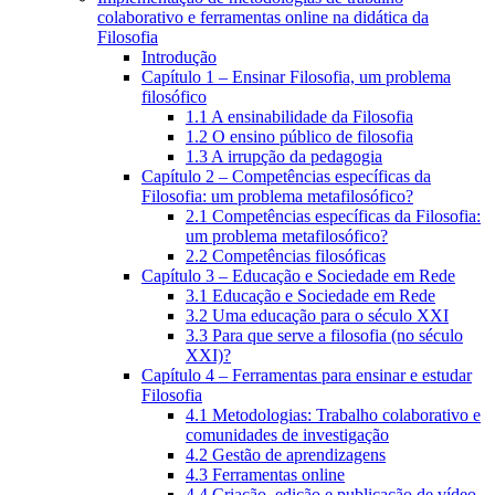
colaborativo e ferramentas online na didática da
Filosofia
Introdução
Capítulo 1 – Ensinar Filosofia, um problema
filosófico
1.1 A ensinabilidade da Filosofia
1.2 O ensino público de filosofia
1.3 A irrupção da pedagogia
Capítulo 2 – Competências específicas da
Filosofia: um problema metafilosófico?
2.1 Competências específicas da Filosofia:
um problema metafilosófico?
2.2 Competências filosóficas
Capítulo 3 – Educação e Sociedade em Rede
3.1 Educação e Sociedade em Rede
3.2 Uma educação para o século XXI
3.3 Para que serve a filosofia (no século
XXI)?
Capítulo 4 – Ferramentas para ensinar e estudar
Filosofia
4.1 Metodologias: Trabalho colaborativo e
comunidades de investigação
4.2 Gestão de aprendizagens
4.3 Ferramentas online
4.4 Criação, edição e publicação de vídeo