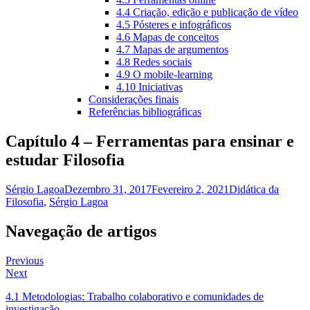
4.4 Criação, edição e publicação de vídeo
4.5 Pósteres e infográficos
4.6 Mapas de conceitos
4.7 Mapas de argumentos
4.8 Redes sociais
4.9 O mobile-learning
4.10 Iniciativas
Considerações finais
Referências bibliográficas
Capítulo 4 – Ferramentas para ensinar e
estudar Filosofia
Sérgio Lagoa
Dezembro 31, 2017
Fevereiro 2, 2021
Didática da
Filosofia
,
Sérgio Lagoa
Navegação de artigos
Previous
Next
4.1 Metodologias: Trabalho colaborativo e comunidades de
investigação