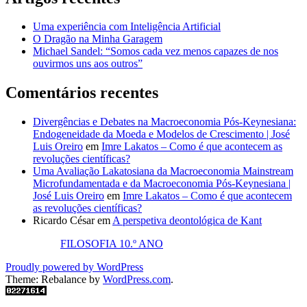
Uma experiência com Inteligência Artificial
O Dragão na Minha Garagem
Michael Sandel: “Somos cada vez menos capazes de nos
ouvirmos uns aos outros”
Comentários recentes
Divergências e Debates na Macroeconomia Pós-Keynesiana:
Endogeneidade da Moeda e Modelos de Crescimento | José
Luis Oreiro
em
Imre Lakatos – Como é que acontecem as
revoluções científicas?
Uma Avaliação Lakatosiana da Macroeconomia Mainstream
Microfundamentada e da Macroeconomia Pós-Keynesiana |
José Luis Oreiro
em
Imre Lakatos – Como é que acontecem
as revoluções científicas?
Ricardo César
em
A perspetiva deontológica de Kant
FILOSOFIA 10.º ANO
Proudly powered by WordPress
Theme: Rebalance by
WordPress.com
.