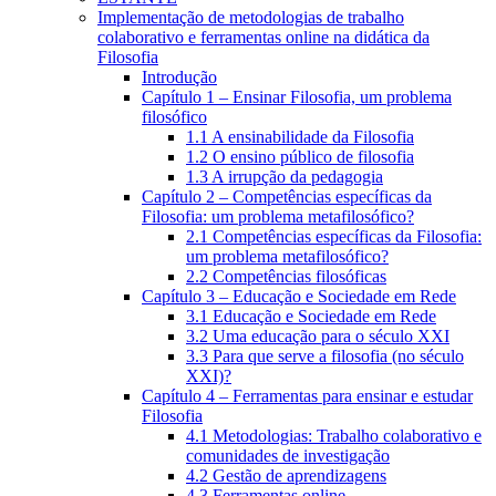
Implementação de metodologias de trabalho
colaborativo e ferramentas online na didática da
Filosofia
Introdução
Capítulo 1 – Ensinar Filosofia, um problema
filosófico
1.1 A ensinabilidade da Filosofia
1.2 O ensino público de filosofia
1.3 A irrupção da pedagogia
Capítulo 2 – Competências específicas da
Filosofia: um problema metafilosófico?
2.1 Competências específicas da Filosofia:
um problema metafilosófico?
2.2 Competências filosóficas
Capítulo 3 – Educação e Sociedade em Rede
3.1 Educação e Sociedade em Rede
3.2 Uma educação para o século XXI
3.3 Para que serve a filosofia (no século
XXI)?
Capítulo 4 – Ferramentas para ensinar e estudar
Filosofia
4.1 Metodologias: Trabalho colaborativo e
comunidades de investigação
4.2 Gestão de aprendizagens
4.3 Ferramentas online