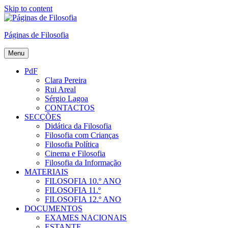
Skip to content
Páginas de Filosofia
Menu
PdF
Clara Pereira
Rui Areal
Sérgio Lagoa
CONTACTOS
SECÇÕES
Didática da Filosofia
Filosofia com Crianças
Filosofia Política
Cinema e Filosofia
Filosofia da Informação
MATERIAIS
FILOSOFIA 10.º ANO
FILOSOFIA 11.º
FILOSOFIA 12.º ANO
DOCUMENTOS
EXAMES NACIONAIS
ESTANTE