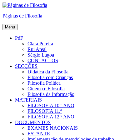
Skip
to
Páginas de Filosofia
content
Menu
PdF
Clara Pereira
Rui Areal
Sérgio Lagoa
CONTACTOS
SECÇÕES
Didática da Filosofia
Filosofia com Crianças
Filosofia Política
Cinema e Filosofia
Filosofia da Informação
MATERIAIS
FILOSOFIA 10.º ANO
FILOSOFIA 11.º
FILOSOFIA 12.º ANO
DOCUMENTOS
EXAMES NACIONAIS
ESTANTE
Implementação de metodologias de trabalho