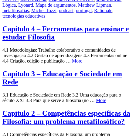
Lógica
,
Lyotard
,
Mapa de argumentos
,
Matthew Lipman
,
metafilosofias
,
Michel Tozzi
,
podcast
,
portugal
,
Rationale
,
tecnologias educativas
Capítulo 4 – Ferramentas para ensinar e
estudar Filosofia
4.1 Metodologias: Trabalho colaborativo e comunidades de
investigação 4.2 Gestão de aprendizagens 4.3 Ferramentas online
4.4 Criação, edição e publicação …
More
Capítulo 3 – Educação e Sociedade em
Rede
3.1 Educação e Sociedade em Rede 3.2 Uma educação para o
século XXI 3.3 Para que serve a filosofia (no …
More
Capítulo 2 – Competências específicas da
Filosofia: um problema metafilosófico?
2.1 Competências específicas da Filosofia: um problema