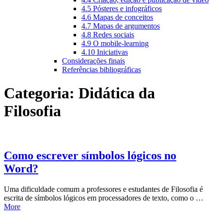
4.5 Pósteres e infográficos
4.6 Mapas de conceitos
4.7 Mapas de argumentos
4.8 Redes sociais
4.9 O mobile-learning
4.10 Iniciativas
Considerações finais
Referências bibliográficas
Categoria:
Didática da
Filosofia
Como escrever símbolos lógicos no
Word?
Uma dificuldade comum a professores e estudantes de Filosofia é
escrita de símbolos lógicos em processadores de texto, como o …
More