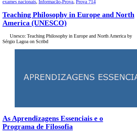
exames nacionais
,
Informação-Prova
,
Prova 714
Teaching Philosophy in Europe and North
America (UNESCO)
Unesco: Teaching Philosophy in Europe and North America by
Sérgio Lagoa on Scribd
As Aprendizagens Essenciais e o
Programa de Filosofia