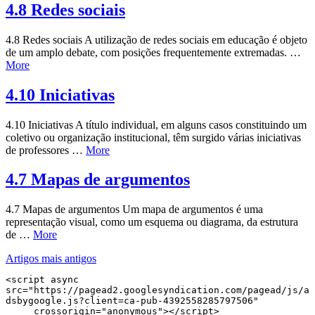
4.8 Redes sociais
4.8 Redes sociais A utilização de redes sociais em educação é objeto
de um amplo debate, com posições frequentemente extremadas. …
More
4.10 Iniciativas
4.10 Iniciativas A título individual, em alguns casos constituindo um
coletivo ou organização institucional, têm surgido várias iniciativas
de professores …
More
4.7 Mapas de argumentos
4.7 Mapas de argumentos Um mapa de argumentos é uma
representação visual, como um esquema ou diagrama, da estrutura
de …
More
Navegação
Artigos mais antigos
de
<script async 
src="https://pagead2.googlesyndication.com/pagead/js/a
artigos
dsbygoogle.js?client=ca-pub-4392558285797506"

     crossorigin="anonymous"></script>