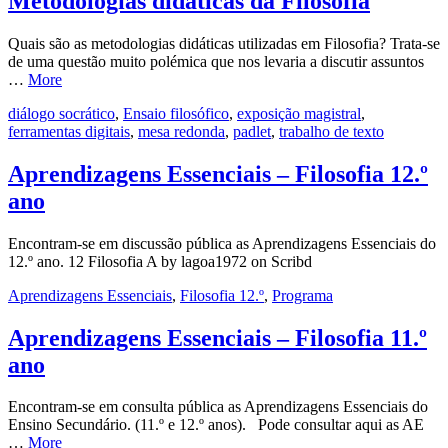
Metodologias didáticas da Filosofia
Quais são as metodologias didáticas utilizadas em Filosofia? Trata-se
de uma questão muito polémica que nos levaria a discutir assuntos
…
More
diálogo socrático
,
Ensaio filosófico
,
exposição magistral
,
ferramentas digitais
,
mesa redonda
,
padlet
,
trabalho de texto
Aprendizagens Essenciais – Filosofia 12.º
ano
Encontram-se em discussão pública as Aprendizagens Essenciais do
12.º ano. 12 Filosofia A by lagoa1972 on Scribd
Aprendizagens Essenciais
,
Filosofia 12.º
,
Programa
Aprendizagens Essenciais – Filosofia 11.º
ano
Encontram-se em consulta pública as Aprendizagens Essenciais do
Ensino Secundário. (11.º e 12.º anos). Pode consultar aqui as AE
…
More