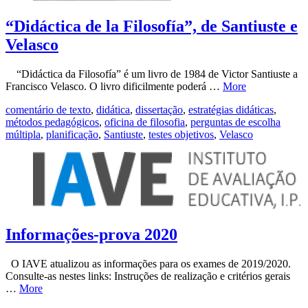
“Didáctica de la Filosofía”, de Santiuste e
Velasco
“Didáctica da Filosofía” é um livro de 1984 de Victor Santiuste a
Francisco Velasco. O livro dificilmente poderá …
More
comentário de texto
,
didática
,
dissertação
,
estratégias didáticas
,
métodos pedagógicos
,
oficina de filosofia
,
perguntas de escolha
múltipla
,
planificação
,
Santiuste
,
testes objetivos
,
Velasco
Informações-prova 2020
O IAVE atualizou as informações para os exames de 2019/2020.
Consulte-as nestes links: Instruções de realização e critérios gerais
…
More