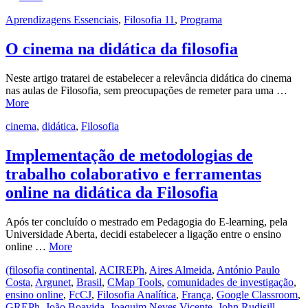
Aprendizagens Essenciais
,
Filosofia 11
,
Programa
O cinema na didática da filosofia
Neste artigo tratarei de estabelecer a relevância didática do cinema
nas aulas de Filosofia, sem preocupações de remeter para uma …
More
cinema
,
didática
,
Filosofia
Implementação de metodologias de
trabalho colaborativo e ferramentas
online na didática da Filosofia
Após ter concluído o mestrado em Pedagogia do E-learning, pela
Universidade Aberta, decidi estabelecer a ligação entre o ensino
online …
More
(filosofia continental
,
ACIREPh
,
Aires Almeida
,
António Paulo
Costa
,
Argunet
,
Brasil
,
CMap Tools
,
comunidades de investigação
,
ensino online
,
FcCJ
,
Filosofia Analítica
,
França
,
Google Classroom
,
GREPh
,
João Boavida
,
Joaquim Neves Vicente
,
John Rudisill
,