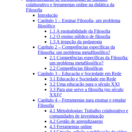
colaborativo e ferramentas online na didática da
Filosofia
Introdução
Capítulo 1 – Ensinar Filosofia, um problema
filosófico
1.1 A ensinabilidade da Filosofia
1.2 O ensino público de filosofia
1.3 A irrupção da pedagogia
Capítulo 2 – Competências específicas da
Filosofia: um problema metafilosófico?
2.1 Competências específicas da Filosofia:
um problema metafilosófico?
2.2 Competências filosóficas
Capítulo 3 – Educação e Sociedade em Rede
3.1 Educação e Sociedade em Rede
3.2 Uma educação para o século XXI
3.3 Para que serve a filosofia (no século
XXI)?
Capítulo 4 – Ferramentas para ensinar e estudar
Filosofia
4.1 Metodologias: Trabalho colaborativo e
comunidades de investigação
4.2 Gestão de aprendizagens
4.3 Ferramentas online
4.4 Criação, edição e publicação de vídeo