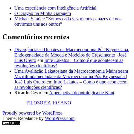
Uma experiência com Inteligência Artificial
O Dragão na Minha Garagem
Michael Sandel: “Somos cada vez menos capazes de nos
ouvirmos uns aos outros”
Comentários recentes
Divergências e Debates na Macroeconomia Pós-Keynesiana:
Endogeneidade da Moeda e Modelos de Crescimento | José
Luis Oreiro
em
Imre Lakatos – Como é que acontecem as
revoluções científicas?
Uma Avaliação Lakatosiana da Macroeconomia Mainstream
Microfundamentada e da Macroeconomia Pós-Keynesiana |
José Luis Oreiro
em
Imre Lakatos – Como é que acontecem
as revoluções científicas?
Ricardo César
em
A perspetiva deontológica de Kant
FILOSOFIA 10.º ANO
Proudly powered by WordPress
Theme: Rebalance by
WordPress.com
.