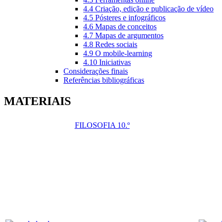
4.4 Criação, edição e publicação de vídeo
4.5 Pósteres e infográficos
4.6 Mapas de conceitos
4.7 Mapas de argumentos
4.8 Redes sociais
4.9 O mobile-learning
4.10 Iniciativas
Considerações finais
Referências bibliográficas
MATERIAIS
FILOSOFIA 10.º