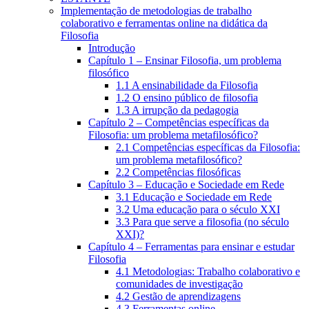
Implementação de metodologias de trabalho
colaborativo e ferramentas online na didática da
Filosofia
Introdução
Capítulo 1 – Ensinar Filosofia, um problema
filosófico
1.1 A ensinabilidade da Filosofia
1.2 O ensino público de filosofia
1.3 A irrupção da pedagogia
Capítulo 2 – Competências específicas da
Filosofia: um problema metafilosófico?
2.1 Competências específicas da Filosofia:
um problema metafilosófico?
2.2 Competências filosóficas
Capítulo 3 – Educação e Sociedade em Rede
3.1 Educação e Sociedade em Rede
3.2 Uma educação para o século XXI
3.3 Para que serve a filosofia (no século
XXI)?
Capítulo 4 – Ferramentas para ensinar e estudar
Filosofia
4.1 Metodologias: Trabalho colaborativo e
comunidades de investigação
4.2 Gestão de aprendizagens
4.3 Ferramentas online