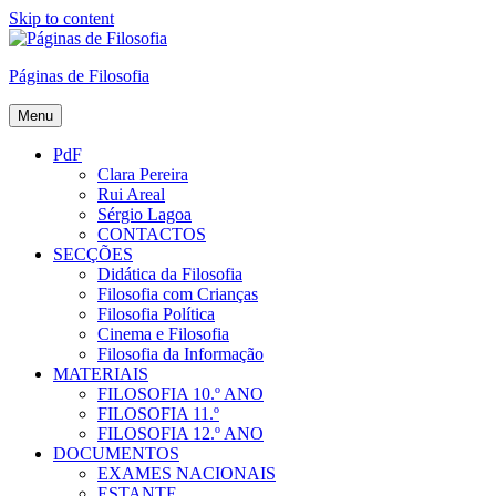
Skip to content
Páginas de Filosofia
Menu
PdF
Clara Pereira
Rui Areal
Sérgio Lagoa
CONTACTOS
SECÇÕES
Didática da Filosofia
Filosofia com Crianças
Filosofia Política
Cinema e Filosofia
Filosofia da Informação
MATERIAIS
FILOSOFIA 10.º ANO
FILOSOFIA 11.º
FILOSOFIA 12.º ANO
DOCUMENTOS
EXAMES NACIONAIS
ESTANTE