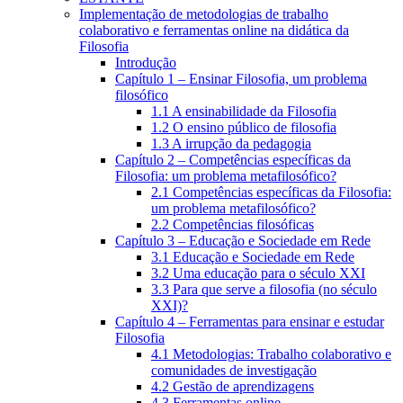
Implementação de metodologias de trabalho
colaborativo e ferramentas online na didática da
Filosofia
Introdução
Capítulo 1 – Ensinar Filosofia, um problema
filosófico
1.1 A ensinabilidade da Filosofia
1.2 O ensino público de filosofia
1.3 A irrupção da pedagogia
Capítulo 2 – Competências específicas da
Filosofia: um problema metafilosófico?
2.1 Competências específicas da Filosofia:
um problema metafilosófico?
2.2 Competências filosóficas
Capítulo 3 – Educação e Sociedade em Rede
3.1 Educação e Sociedade em Rede
3.2 Uma educação para o século XXI
3.3 Para que serve a filosofia (no século
XXI)?
Capítulo 4 – Ferramentas para ensinar e estudar
Filosofia
4.1 Metodologias: Trabalho colaborativo e
comunidades de investigação
4.2 Gestão de aprendizagens
4.3 Ferramentas online