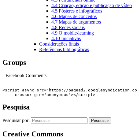
4.4 Criação, edição e publicação de vídeo
4.5 Pósteres e infográficos
4.6 Mapas de conceitos
4.7 Mapas de argumentos
4.8 Redes sociais
4.9 O mobile-learning
4.10 Iniciativas
Considerações finais
Referências bibliográficas
Groups
Facebook Comments
<script async src="https://pagead2.googlesyndication.co
     crossorigin="anonymous"></script>
Pesquisa
Pesquisar por:
Creative Commons