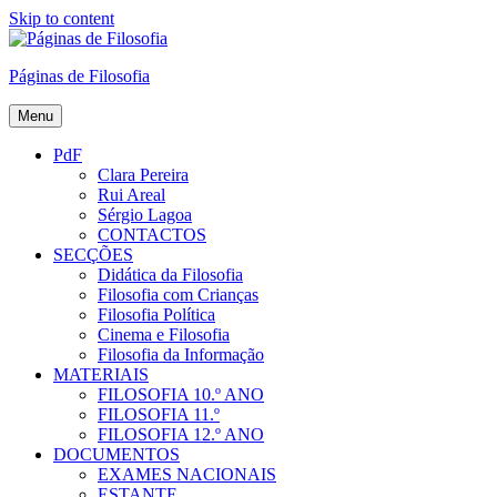
Skip to content
Páginas de Filosofia
Menu
PdF
Clara Pereira
Rui Areal
Sérgio Lagoa
CONTACTOS
SECÇÕES
Didática da Filosofia
Filosofia com Crianças
Filosofia Política
Cinema e Filosofia
Filosofia da Informação
MATERIAIS
FILOSOFIA 10.º ANO
FILOSOFIA 11.º
FILOSOFIA 12.º ANO
DOCUMENTOS
EXAMES NACIONAIS
ESTANTE