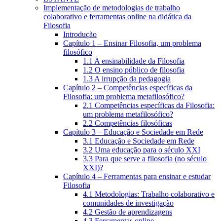
Implementação de metodologias de trabalho
colaborativo e ferramentas online na didática da
Filosofia
Introdução
Capítulo 1 – Ensinar Filosofia, um problema
filosófico
1.1 A ensinabilidade da Filosofia
1.2 O ensino público de filosofia
1.3 A irrupção da pedagogia
Capítulo 2 – Competências específicas da
Filosofia: um problema metafilosófico?
2.1 Competências específicas da Filosofia:
um problema metafilosófico?
2.2 Competências filosóficas
Capítulo 3 – Educação e Sociedade em Rede
3.1 Educação e Sociedade em Rede
3.2 Uma educação para o século XXI
3.3 Para que serve a filosofia (no século
XXI)?
Capítulo 4 – Ferramentas para ensinar e estudar
Filosofia
4.1 Metodologias: Trabalho colaborativo e
comunidades de investigação
4.2 Gestão de aprendizagens
4.3 Ferramentas online