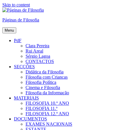
Skip to content
Páginas de Filosofia
Menu
PdF
Clara Pereira
Rui Areal
Sérgio Lagoa
CONTACTOS
SECÇÕES
Didática da Filosofia
Filosofia com Crianças
Filosofia Política
Cinema e Filosofia
Filosofia da Informação
MATERIAIS
FILOSOFIA 10.º ANO
FILOSOFIA 11.º
FILOSOFIA 12.º ANO
DOCUMENTOS
EXAMES NACIONAIS
ESTANTE