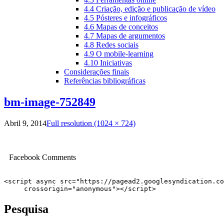
4.4 Criação, edição e publicação de vídeo
4.5 Pósteres e infográficos
4.6 Mapas de conceitos
4.7 Mapas de argumentos
4.8 Redes sociais
4.9 O mobile-learning
4.10 Iniciativas
Considerações finais
Referências bibliográficas
bm-image-752849
Abril 9, 2014
Full resolution (1024 × 724)
Facebook Comments
<script async src="https://pagead2.googlesyndication.co
     crossorigin="anonymous"></script>
Pesquisa