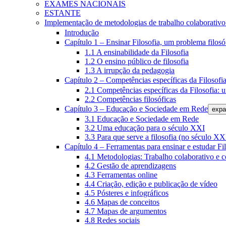
EXAMES NACIONAIS
ESTANTE
Implementação de metodologias de trabalho colaborativo e
Introdução
Capítulo 1 – Ensinar Filosofia, um problema filosó
1.1 A ensinabilidade da Filosofia
1.2 O ensino público de filosofia
1.3 A irrupção da pedagogia
Capítulo 2 – Competências específicas da Filosofi
2.1 Competências específicas da Filosofia: 
2.2 Competências filosóficas
Capítulo 3 – Educação e Sociedade em Rede
expa
3.1 Educação e Sociedade em Rede
3.2 Uma educação para o século XXI
3.3 Para que serve a filosofia (no século XX
Capítulo 4 – Ferramentas para ensinar e estudar Fi
4.1 Metodologias: Trabalho colaborativo e 
4.2 Gestão de aprendizagens
4.3 Ferramentas online
4.4 Criação, edição e publicação de vídeo
4.5 Pósteres e infográficos
4.6 Mapas de conceitos
4.7 Mapas de argumentos
4.8 Redes sociais