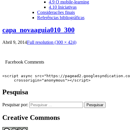
4.9 O mobile-learning
4.10 Iniciativas
Considerações finais
Referências bibliográficas
capa_novaaguia010_300
Abril 9, 2014
Full resolution (300 × 424)
Facebook Comments
<script async src="https://pagead2.googlesyndication.co
     crossorigin="anonymous"></script>
Pesquisa
Pesquisar por:
Creative Commons