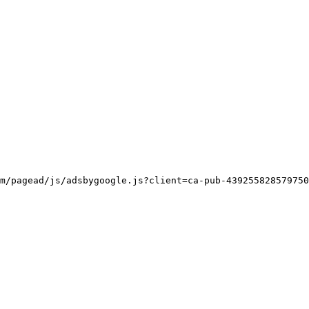
m/pagead/js/adsbygoogle.js?client=ca-pub-439255828579750