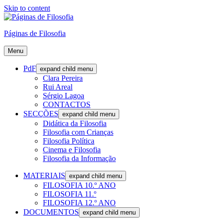
Skip to content
Páginas de Filosofia
Menu
PdF
expand child menu
Clara Pereira
Rui Areal
Sérgio Lagoa
CONTACTOS
SECÇÕES
expand child menu
Didática da Filosofia
Filosofia com Crianças
Filosofia Política
Cinema e Filosofia
Filosofia da Informação
MATERIAIS
expand child menu
FILOSOFIA 10.º ANO
FILOSOFIA 11.º
FILOSOFIA 12.º ANO
DOCUMENTOS
expand child menu