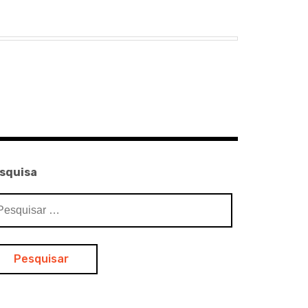
squisa
squisar
: