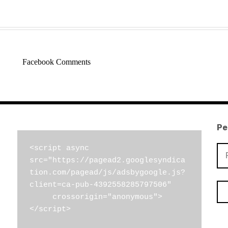
Facebook Comments
Pe
Pe
<script async 
src="https://pagead2.googlesyndica
por
tion.com/pagead/js/adsbygoogle.js?
client=ca-pub-4392558285797506"

     crossorigin="anonymous">
</script>