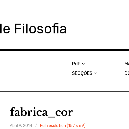
e Filosofia
PdF
M
SECÇÕES
D
fabrica_cor
Abril 9, 2014
Full resolution (157 × 69)