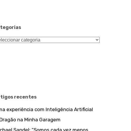
tegorias
tegorias
rtigos recentes
a experiência com Inteligência Artificial
 Dragão na Minha Garagem
chael Sandel: “Somos cada vez menos