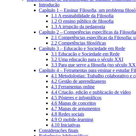
Introdução
Capítulo 1 – Ensinar Filosofia, um problema filosó
1.1 A ensinabilidade da Filosofia
1.2 O ensino público de filosofia
1.3 A irrupção da pedagogia
Capítulo 2 – Competências específicas da Filosofi
2.1 Competências específicas da Filosofia: 
2.2 Competências filosóficas
Capítulo 3 – Educação e Sociedade em Rede
3.1 Educação e Sociedade em Rede
3.2 Uma educação para o século XXI
3.3 Para que serve a filosofia (no século XX
Capítulo 4 – Ferramentas para ensinar e estudar Fi
4.1 Metodologias: Trabalho colaborativo e 
4.2 Gestão de aprendizagens
4.3 Ferramentas online
4.4 Criação, edição e publicação de vídeo
4.5 Pósteres e infográficos
4.6 Mapas de conceitos
4.7 Mapas de argumentos
4.8 Redes sociais
4.9 O mobile-learning
4.10 Iniciativas
Considerações finais
Referências bibliográficas