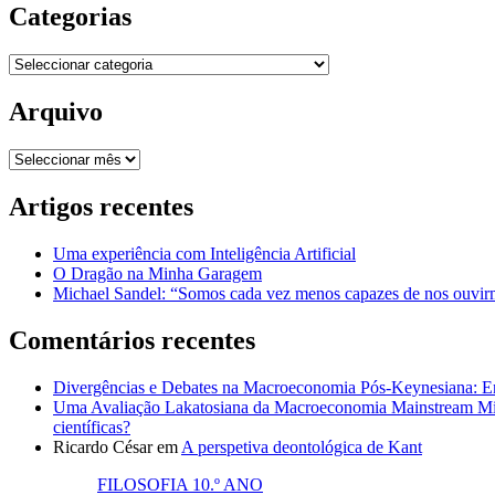
Categorias
Categorias
Arquivo
Arquivo
Artigos recentes
Uma experiência com Inteligência Artificial
O Dragão na Minha Garagem
Michael Sandel: “Somos cada vez menos capazes de nos ouvirm
Comentários recentes
Divergências e Debates na Macroeconomia Pós-Keynesiana: En
Uma Avaliação Lakatosiana da Macroeconomia Mainstream Mic
científicas?
Ricardo César
em
A perspetiva deontológica de Kant
FILOSOFIA 10.º ANO