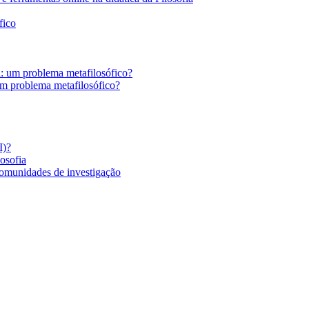
fico
a: um problema metafilosófico?
um problema metafilosófico?
I)?
losofia
comunidades de investigação