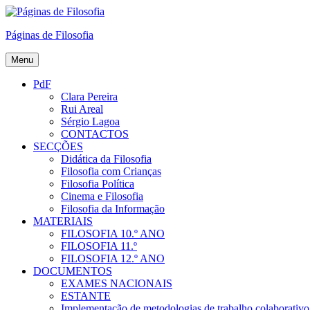
Skip
to
Páginas de Filosofia
content
Menu
PdF
Clara Pereira
Rui Areal
Sérgio Lagoa
CONTACTOS
SECÇÕES
Didática da Filosofia
Filosofia com Crianças
Filosofia Política
Cinema e Filosofia
Filosofia da Informação
MATERIAIS
FILOSOFIA 10.º ANO
FILOSOFIA 11.º
FILOSOFIA 12.º ANO
DOCUMENTOS
EXAMES NACIONAIS
ESTANTE
Implementação de metodologias de trabalho colaborativo e