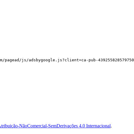
m/pagead/js/adsbygoogle.js?client=ca-pub-439255828579750
tribuição-NãoComercial-SemDerivações 4.0 Internacional
.