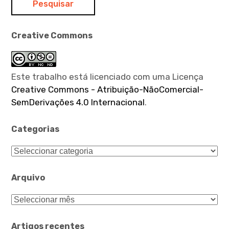
expan
child
menu
Creative Commons
Este trabalho está licenciado com uma Licença
Creative Commons - Atribuição-NãoComercial-
SemDerivações 4.0 Internacional
.
Categorias
Categorias
Arquivo
Arquivo
Artigos recentes