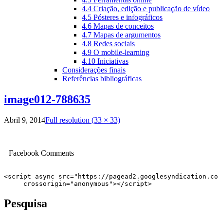
4.4 Criação, edição e publicação de vídeo
4.5 Pósteres e infográficos
4.6 Mapas de conceitos
4.7 Mapas de argumentos
4.8 Redes sociais
4.9 O mobile-learning
4.10 Iniciativas
Considerações finais
Referências bibliográficas
image012-788635
Abril 9, 2014
Full resolution (33 × 33)
Facebook Comments
<script async src="https://pagead2.googlesyndication.co
     crossorigin="anonymous"></script>
Pesquisa