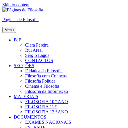
Skip to content
Páginas de Filosofia
Menu
PdF
Clara Pereira
Rui Areal
Sérgio Lagoa
CONTACTOS
SECÇÕES
Didática da Filosofia
Filosofia com Crianças
Filosofia Política
Cinema e Filosofia
Filosofia da Informação
MATERIAIS
FILOSOFIA 10.º ANO
FILOSOFIA 11.º
FILOSOFIA 12.º ANO
DOCUMENTOS
EXAMES NACIONAIS
ESTANTE