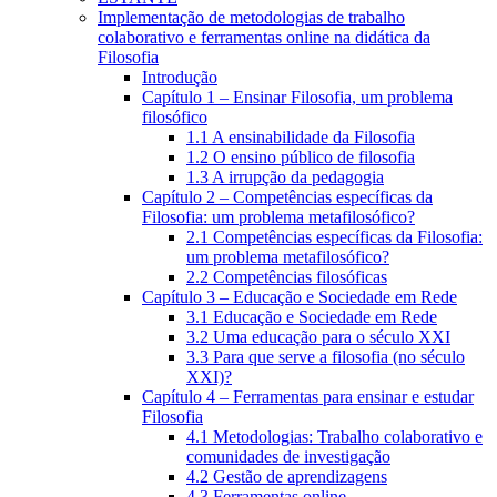
Implementação de metodologias de trabalho
colaborativo e ferramentas online na didática da
Filosofia
Introdução
Capítulo 1 – Ensinar Filosofia, um problema
filosófico
1.1 A ensinabilidade da Filosofia
1.2 O ensino público de filosofia
1.3 A irrupção da pedagogia
Capítulo 2 – Competências específicas da
Filosofia: um problema metafilosófico?
2.1 Competências específicas da Filosofia:
um problema metafilosófico?
2.2 Competências filosóficas
Capítulo 3 – Educação e Sociedade em Rede
3.1 Educação e Sociedade em Rede
3.2 Uma educação para o século XXI
3.3 Para que serve a filosofia (no século
XXI)?
Capítulo 4 – Ferramentas para ensinar e estudar
Filosofia
4.1 Metodologias: Trabalho colaborativo e
comunidades de investigação
4.2 Gestão de aprendizagens
4.3 Ferramentas online