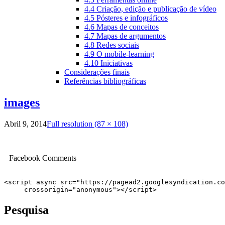
4.4 Criação, edição e publicação de vídeo
4.5 Pósteres e infográficos
4.6 Mapas de conceitos
4.7 Mapas de argumentos
4.8 Redes sociais
4.9 O mobile-learning
4.10 Iniciativas
Considerações finais
Referências bibliográficas
images
Abril 9, 2014
Full resolution (87 × 108)
Facebook Comments
<script async src="https://pagead2.googlesyndication.co
     crossorigin="anonymous"></script>
Pesquisa