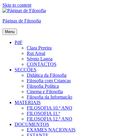
Skip to content
Páginas de Filosofia
Menu
PdF
Clara Pereira
Rui Areal
Sérgio Lagoa
CONTACTOS
SECÇÕES
Didática da Filosofia
Filosofia com Crianças
Filosofia Política
Cinema e Filosofia
Filosofia da Informação
MATERIAIS
FILOSOFIA 10.º ANO
FILOSOFIA 11.º
FILOSOFIA 12.º ANO
DOCUMENTOS
EXAMES NACIONAIS
ESTANTE