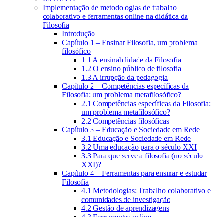
Implementação de metodologias de trabalho
colaborativo e ferramentas online na didática da
Filosofia
Introdução
Capítulo 1 – Ensinar Filosofia, um problema
filosófico
1.1 A ensinabilidade da Filosofia
1.2 O ensino público de filosofia
1.3 A irrupção da pedagogia
Capítulo 2 – Competências específicas da
Filosofia: um problema metafilosófico?
2.1 Competências específicas da Filosofia:
um problema metafilosófico?
2.2 Competências filosóficas
Capítulo 3 – Educação e Sociedade em Rede
3.1 Educação e Sociedade em Rede
3.2 Uma educação para o século XXI
3.3 Para que serve a filosofia (no século
XXI)?
Capítulo 4 – Ferramentas para ensinar e estudar
Filosofia
4.1 Metodologias: Trabalho colaborativo e
comunidades de investigação
4.2 Gestão de aprendizagens
4.3 Ferramentas online