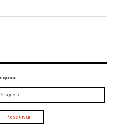
squisa
squisar
: