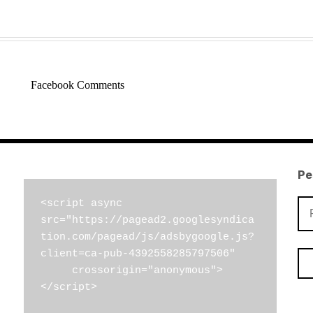
Facebook Comments
Pe
Pe
<script async 
src="https://pagead2.googlesyndica
por
tion.com/pagead/js/adsbygoogle.js?
client=ca-pub-4392558285797506"

     crossorigin="anonymous">
</script>