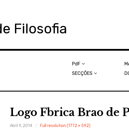
e Filosofia
PdF
M
SECÇÕES
D
Logo Fbrica Brao de 
Abril 9, 2014
Full resolution (1772 × 592)