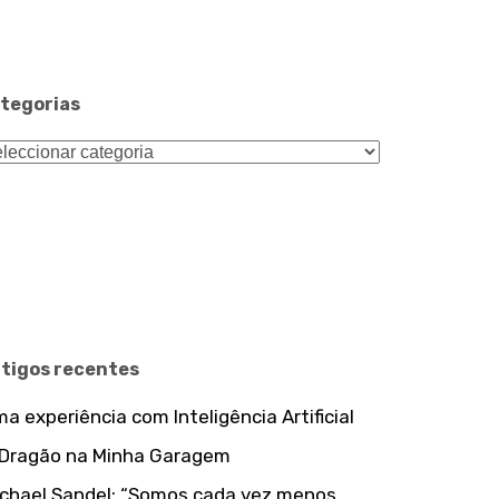
tegorias
tegorias
rtigos recentes
a experiência com Inteligência Artificial
 Dragão na Minha Garagem
chael Sandel: “Somos cada vez menos