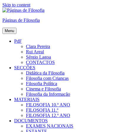
Skip to content
Páginas de Filosofia
Menu
PdF
Clara Pereira
Rui Areal
Sérgio Lagoa
CONTACTOS
SECÇÕES
Didática da Filosofia
Filosofia com Crianças
Filosofia Política
Cinema e Filosofia
Filosofia da Informação
MATERIAIS
FILOSOFIA 10.º ANO
FILOSOFIA 11.º
FILOSOFIA 12.º ANO
DOCUMENTOS
EXAMES NACIONAIS
ESTANTE