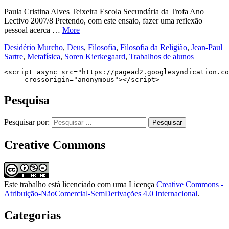
Paula Cristina Alves Teixeira Escola Secundária da Trofa Ano
Lectivo 2007/8 Pretendo, com este ensaio, fazer uma reflexão
pessoal acerca …
More
Desidério Murcho
,
Deus
,
Filosofia
,
Filosofia da Religião
,
Jean-Paul
Sartre
,
Metafísica
,
Soren Kierkegaard
,
Trabalhos de alunos
<script async src="https://pagead2.googlesyndication.co
     crossorigin="anonymous"></script>
Pesquisa
Pesquisar por:
Creative Commons
Este trabalho está licenciado com uma Licença
Creative Commons -
Atribuição-NãoComercial-SemDerivações 4.0 Internacional
.
Categorias