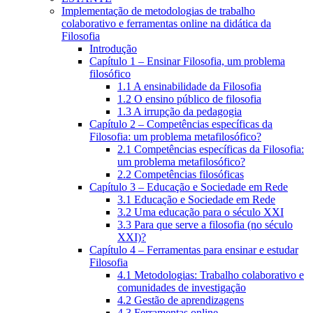
Implementação de metodologias de trabalho
colaborativo e ferramentas online na didática da
Filosofia
Introdução
Capítulo 1 – Ensinar Filosofia, um problema
filosófico
1.1 A ensinabilidade da Filosofia
1.2 O ensino público de filosofia
1.3 A irrupção da pedagogia
Capítulo 2 – Competências específicas da
Filosofia: um problema metafilosófico?
2.1 Competências específicas da Filosofia:
um problema metafilosófico?
2.2 Competências filosóficas
Capítulo 3 – Educação e Sociedade em Rede
3.1 Educação e Sociedade em Rede
3.2 Uma educação para o século XXI
3.3 Para que serve a filosofia (no século
XXI)?
Capítulo 4 – Ferramentas para ensinar e estudar
Filosofia
4.1 Metodologias: Trabalho colaborativo e
comunidades de investigação
4.2 Gestão de aprendizagens
4.3 Ferramentas online