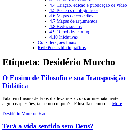
4.4 Criação, edição e publicação de vídeo
4.5 Pósteres e infográficos
4.6 Mapas de conceitos
4.7 Mapas de argumentos
4.8 Redes sociais
4.9 O mobile-learning
4.10 Iniciativas
Considerações finais
Referências bibliográficas
Etiqueta:
Desidério Murcho
O Ensino de Filosofia e sua Transposição
Didática
Falar em Ensino de Filosofia leva-nos a colocar imediatamente
algumas questões, tais como o que é a Filosofia e como …
More
Desidério Murcho
,
Kant
Terá a vida sentido sem Deus?