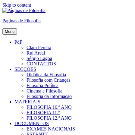
Skip to content
Páginas de Filosofia
Menu
PdF
Clara Pereira
Rui Areal
Sérgio Lagoa
CONTACTOS
SECÇÕES
Didática da Filosofia
Filosofia com Crianças
Filosofia Política
Cinema e Filosofia
Filosofia da Informação
MATERIAIS
FILOSOFIA 10.º ANO
FILOSOFIA 11.º
FILOSOFIA 12.º ANO
DOCUMENTOS
EXAMES NACIONAIS
ESTANTE