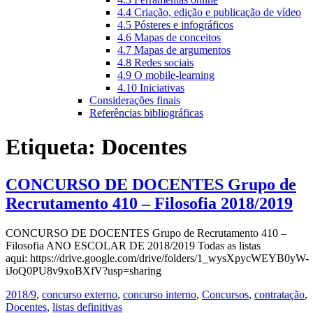
4.4 Criação, edição e publicação de vídeo
4.5 Pósteres e infográficos
4.6 Mapas de conceitos
4.7 Mapas de argumentos
4.8 Redes sociais
4.9 O mobile-learning
4.10 Iniciativas
Considerações finais
Referências bibliográficas
Etiqueta:
Docentes
CONCURSO DE DOCENTES Grupo de
Recrutamento 410 – Filosofia 2018/2019
CONCURSO DE DOCENTES Grupo de Recrutamento 410 –
Filosofia ANO ESCOLAR DE 2018/2019 Todas as listas
aqui: https://drive.google.com/drive/folders/1_wysXpycWEYB0yW-
iJoQ0PU8v9xoBXfV?usp=sharing
2018/9
,
concurso externo
,
concurso interno
,
Concursos
,
contratação
,
Docentes
,
listas definitivas