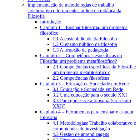
Implementação de metodologias de trabalho
colaborativo e ferramentas online na didática da
Filosofia
Introdução
Capítulo 1 – Ensinar Filosofia, um problema
filosófico
1.1 A ensinabilidade da Filosofia
1.2 O ensino público de filosofia
1.3 A irrupção da pedagogia
Capítulo 2 – Competências específicas da
Filosofia: um problema metafilosófico?
2.1 Competências específicas da Filosofia:
um problema metafilosófico?
2.2 Competências filosóficas
Capítulo 3 – Educação e Sociedade em Rede
3.1 Educação e Sociedade em Rede
3.2 Uma educação para o século XXI
3.3 Para que serve a filosofia (no século
XXI)?
Capítulo 4 – Ferramentas para ensinar e estudar
Filosofia
4.1 Metodologias: Trabalho colaborativo e
comunidades de investigação
4.2 Gestão de aprendizagens
4.3 Ferramentas online