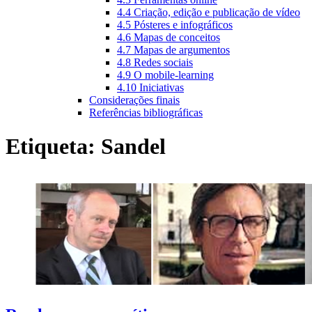
4.4 Criação, edição e publicação de vídeo
4.5 Pósteres e infográficos
4.6 Mapas de conceitos
4.7 Mapas de argumentos
4.8 Redes sociais
4.9 O mobile-learning
4.10 Iniciativas
Considerações finais
Referências bibliográficas
Etiqueta:
Sandel