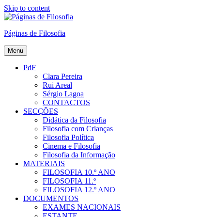
Skip to content
Páginas de Filosofia
Menu
PdF
Clara Pereira
Rui Areal
Sérgio Lagoa
CONTACTOS
SECÇÕES
Didática da Filosofia
Filosofia com Crianças
Filosofia Política
Cinema e Filosofia
Filosofia da Informação
MATERIAIS
FILOSOFIA 10.º ANO
FILOSOFIA 11.º
FILOSOFIA 12.º ANO
DOCUMENTOS
EXAMES NACIONAIS
ESTANTE