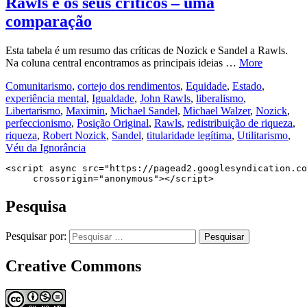
Rawls e os seus críticos – uma
comparação
Esta tabela é um resumo das críticas de Nozick e Sandel a Rawls.
Na coluna central encontramos as principais ideias …
More
Comunitarismo
,
cortejo dos rendimentos
,
Equidade
,
Estado
,
experiência mental
,
Igualdade
,
John Rawls
,
liberalismo
,
Libertarismo
,
Maximin
,
Michael Sandel
,
Michael Walzer
,
Nozick
,
perfeccionismo
,
Posição Original
,
Rawls
,
redistribuição de riqueza
,
riqueza
,
Robert Nozick
,
Sandel
,
titularidade legítima
,
Utilitarismo
,
Véu da Ignorância
<script async src="https://pagead2.googlesyndication.co
     crossorigin="anonymous"></script>
Pesquisa
Pesquisar por:
Creative Commons