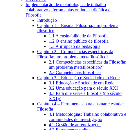
Implementação de metodologias de trabalho
colaborativo e ferramentas online na didática da
Filosofia
Introdução
Capítulo 1 – Ensinar Filosofia, um problema
filosófico
1.1 A ensinabilidade da Filosofia
1.2 O ensino público de filosofia
1.3 A irrupção da pedagogia
Capítulo 2 – Competências específicas da
Filosofia: um problema metafilosófico?
2.1 Competências específicas da Filosofia:
um problema metafilosófico?
2.2 Competências filosóficas
Capítulo 3 – Educação e Sociedade em Rede
3.1 Educação e Sociedade em Rede
3.2 Uma educação para o século XXI
3.3 Para que serve a filosofia (no século
XXI)?
Capítulo 4 – Ferramentas para ensinar e estudar
Filosofia
4.1 Metodologias: Trabalho colaborativo e
comunidades de investigação
4.2 Gestão de aprendizagens
4.3 Ferramentas online