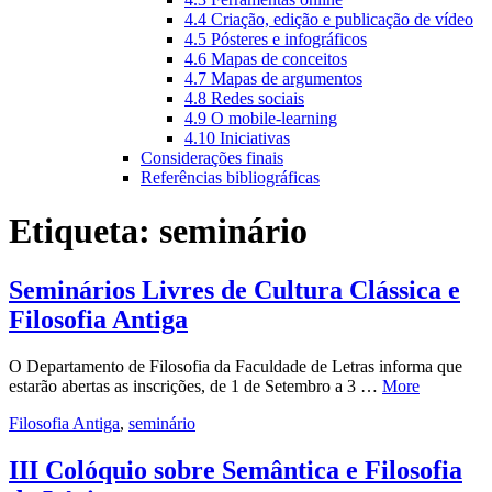
4.4 Criação, edição e publicação de vídeo
4.5 Pósteres e infográficos
4.6 Mapas de conceitos
4.7 Mapas de argumentos
4.8 Redes sociais
4.9 O mobile-learning
4.10 Iniciativas
Considerações finais
Referências bibliográficas
Etiqueta:
seminário
Seminários Livres de Cultura Clássica e
Filosofia Antiga
O Departamento de Filosofia da Faculdade de Letras informa que
estarão abertas as inscrições, de 1 de Setembro a 3 …
More
Filosofia Antiga
,
seminário
III Colóquio sobre Semântica e Filosofia