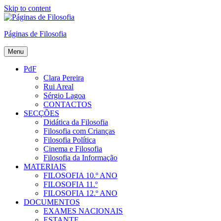
Skip to content
Páginas de Filosofia
Menu
PdF
Clara Pereira
Rui Areal
Sérgio Lagoa
CONTACTOS
SECÇÕES
Didática da Filosofia
Filosofia com Crianças
Filosofia Política
Cinema e Filosofia
Filosofia da Informação
MATERIAIS
FILOSOFIA 10.º ANO
FILOSOFIA 11.º
FILOSOFIA 12.º ANO
DOCUMENTOS
EXAMES NACIONAIS
ESTANTE