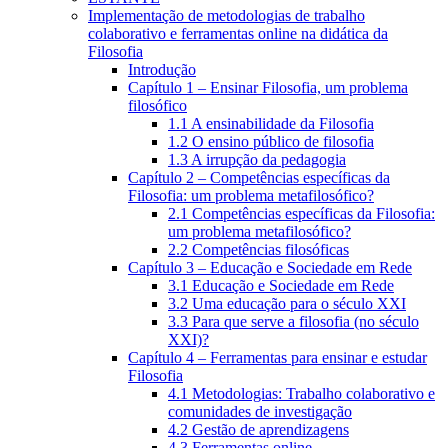
Implementação de metodologias de trabalho
colaborativo e ferramentas online na didática da
Filosofia
Introdução
Capítulo 1 – Ensinar Filosofia, um problema
filosófico
1.1 A ensinabilidade da Filosofia
1.2 O ensino público de filosofia
1.3 A irrupção da pedagogia
Capítulo 2 – Competências específicas da
Filosofia: um problema metafilosófico?
2.1 Competências específicas da Filosofia:
um problema metafilosófico?
2.2 Competências filosóficas
Capítulo 3 – Educação e Sociedade em Rede
3.1 Educação e Sociedade em Rede
3.2 Uma educação para o século XXI
3.3 Para que serve a filosofia (no século
XXI)?
Capítulo 4 – Ferramentas para ensinar e estudar
Filosofia
4.1 Metodologias: Trabalho colaborativo e
comunidades de investigação
4.2 Gestão de aprendizagens
4.3 Ferramentas online