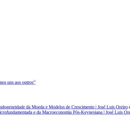
os uns aos outros”
dogeneidade da Moeda e Modelos de Crescimento | José Luis Oreiro
rofundamentada e da Macroeconomia Pós-Keynesiana | José Luis Ore