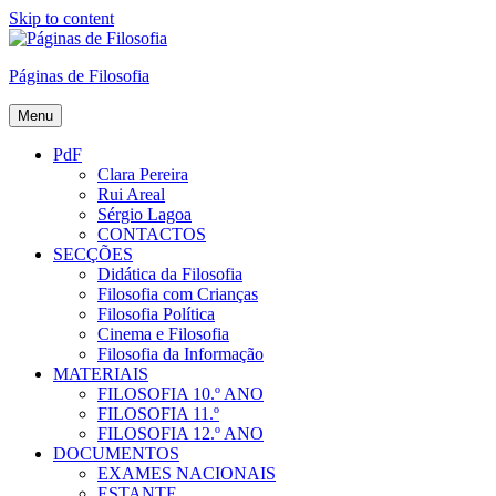
Skip to content
Páginas de Filosofia
Menu
PdF
Clara Pereira
Rui Areal
Sérgio Lagoa
CONTACTOS
SECÇÕES
Didática da Filosofia
Filosofia com Crianças
Filosofia Política
Cinema e Filosofia
Filosofia da Informação
MATERIAIS
FILOSOFIA 10.º ANO
FILOSOFIA 11.º
FILOSOFIA 12.º ANO
DOCUMENTOS
EXAMES NACIONAIS
ESTANTE