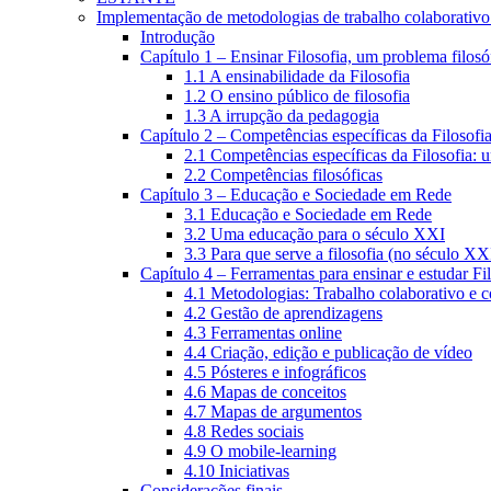
Implementação de metodologias de trabalho colaborativo e
Introdução
Capítulo 1 – Ensinar Filosofia, um problema filosó
1.1 A ensinabilidade da Filosofia
1.2 O ensino público de filosofia
1.3 A irrupção da pedagogia
Capítulo 2 – Competências específicas da Filosofi
2.1 Competências específicas da Filosofia: 
2.2 Competências filosóficas
Capítulo 3 – Educação e Sociedade em Rede
3.1 Educação e Sociedade em Rede
3.2 Uma educação para o século XXI
3.3 Para que serve a filosofia (no século XX
Capítulo 4 – Ferramentas para ensinar e estudar Fi
4.1 Metodologias: Trabalho colaborativo e 
4.2 Gestão de aprendizagens
4.3 Ferramentas online
4.4 Criação, edição e publicação de vídeo
4.5 Pósteres e infográficos
4.6 Mapas de conceitos
4.7 Mapas de argumentos
4.8 Redes sociais
4.9 O mobile-learning
4.10 Iniciativas
Considerações finais