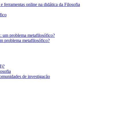
 ferramentas online na didática da Filosofia
fico
a: um problema metafilosófico?
um problema metafilosófico?
I)?
losofia
comunidades de investigação