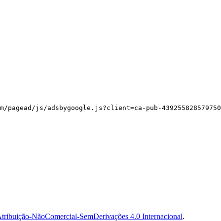
m/pagead/js/adsbygoogle.js?client=ca-pub-439255828579750
tribuição-NãoComercial-SemDerivações 4.0 Internacional
.