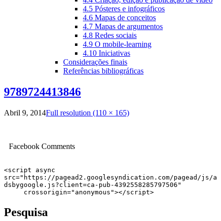
4.5 Pósteres e infográficos
4.6 Mapas de conceitos
4.7 Mapas de argumentos
4.8 Redes sociais
4.9 O mobile-learning
4.10 Iniciativas
Considerações finais
Referências bibliográficas
9789724413846
Abril 9, 2014
Full resolution (110 × 165)
Facebook Comments
<script async 
src="https://pagead2.googlesyndication.com/pagead/js/a
dsbygoogle.js?client=ca-pub-4392558285797506"

     crossorigin="anonymous"></script>
Pesquisa