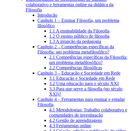
colaborativo e ferramentas online na didática da
Filosofia
Introdução
Capítulo 1 – Ensinar Filosofia, um problema
filosófico
1.1 A ensinabilidade da Filosofia
1.2 O ensino público de filosofia
1.3 A irrupção da pedagogia
Capítulo 2 – Competências específicas da
Filosofia: um problema metafilosófico?
2.1 Competências específicas da Filosofia:
um problema metafilosófico?
2.2 Competências filosóficas
Capítulo 3 – Educação e Sociedade em Rede
3.1 Educação e Sociedade em Rede
3.2 Uma educação para o século XXI
3.3 Para que serve a filosofia (no século
XXI)?
Capítulo 4 – Ferramentas para ensinar e estudar
Filosofia
4.1 Metodologias: Trabalho colaborativo e
comunidades de investigação
4.2 Gestão de aprendizagens
4.3 Ferramentas online
4.4 Criação, edição e publicação de vídeo