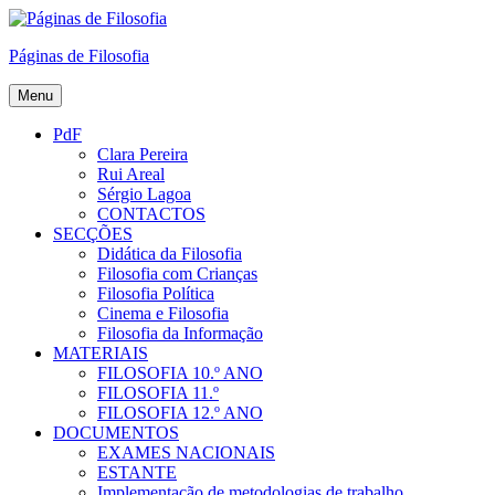
Skip
to
Páginas de Filosofia
content
Menu
PdF
Clara Pereira
Rui Areal
Sérgio Lagoa
CONTACTOS
SECÇÕES
Didática da Filosofia
Filosofia com Crianças
Filosofia Política
Cinema e Filosofia
Filosofia da Informação
MATERIAIS
FILOSOFIA 10.º ANO
FILOSOFIA 11.º
FILOSOFIA 12.º ANO
DOCUMENTOS
EXAMES NACIONAIS
ESTANTE
Implementação de metodologias de trabalho