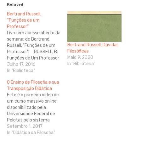
Related
Bertrand Russell,
“Funções de um
Professor”
Livro em acesso aberto da
semana: de Bertrand
Bertrand Russell, Dúvidas
Russell, "Funções de um
Filosóficas
Professor". RUSSELL, B.
Maio 9, 2020
Funções de Um Professor
In "Biblioteca"
Julho 17, 2016
In "Biblioteca"
O Ensino de Filosofia e sua
Transposição Didática
Este é o primeiro vídeo de
um curso massivo online
disponibilizado pela
Universidade Federal de
Pelotas pelo sistema
Open Learning. Disponível
Setembro 1, 2017
em
In "Didática da Filosofia"
https://www.openlearning