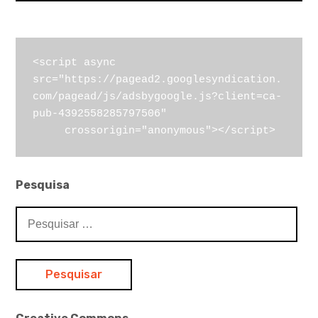
<script async 
src="https://pagead2.googlesyndication.
com/pagead/js/adsbygoogle.js?client=ca-
pub-4392558285797506"

     crossorigin="anonymous"></script>
Pesquisa
Pesquisar
por: