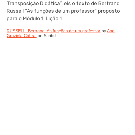
menu
Transposição Didática”, eis o texto de Bertrand
Russell “As funções de um professor” proposto
para o Módulo 1, Lição 1
RUSSELL, Bertrand. As funções de um professor
by
Ana
Graziela Cabral
on Scribd
expan
child
menu
expan
child
menu
expan
child
menu
expan
child
menu