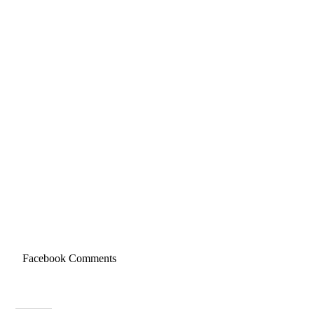
expan
child
menu
Facebook Comments