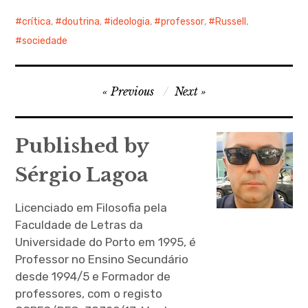
.com/filosofiaufpel/cours
crítica
,
doutrina
,
ideologia
,
professor
,
Russell
,
es/eftd/Pages/OEnsinoD
eFilosofiaESuaTransposio
sociedade
DidticaProfDrKelinValeiroU
fpel O Ensino de Filosofia e
sua Transposição Didática
Navegação
Previous
Next
(Profª. Drª. Kelin Valeirão -
UFPEL) Começa-se por
de
considerar que a didática
artigos
se refere à eficiência no
Published by
ensino:…
Sérgio Lagoa
Licenciado em Filosofia pela
Faculdade de Letras da
Universidade do Porto em 1995, é
Professor no Ensino Secundário
desde 1994/5 e Formador de
professores, com o registo