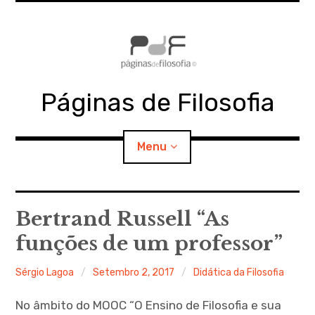
Skip
to
content
Páginas de Filosofia
Menu
expan
PdF
child
Bertrand Russell “As
menu
funções de um professor”
expan
SECÇÕES
child
menu
Sérgio Lagoa
Setembro 2, 2017
Didática da Filosofia
expan
MATERIAIS
child
menu
No âmbito do MOOC “O Ensino de Filosofia e sua
expan
DOCUMENTOS
child