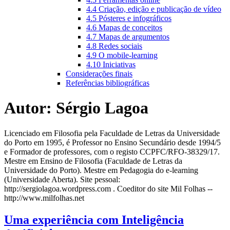
4.4 Criação, edição e publicação de vídeo
4.5 Pósteres e infográficos
4.6 Mapas de conceitos
4.7 Mapas de argumentos
4.8 Redes sociais
4.9 O mobile-learning
4.10 Iniciativas
Considerações finais
Referências bibliográficas
Autor:
Sérgio Lagoa
Licenciado em Filosofia pela Faculdade de Letras da Universidade
do Porto em 1995, é Professor no Ensino Secundário desde 1994/5
e Formador de professores, com o registo CCPFC/RFO-38329/17.
Mestre em Ensino de Filosofia (Faculdade de Letras da
Universidade do Porto). Mestre em Pedagogia do e-learning
(Universidade Aberta). Site pessoal:
http://sergiolagoa.wordpress.com . Coeditor do site Mil Folhas --
http://www.milfolhas.net
Uma experiência com Inteligência