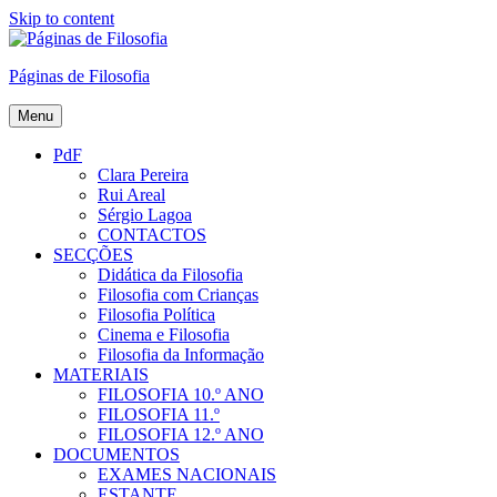
Skip to content
Páginas de Filosofia
Menu
PdF
Clara Pereira
Rui Areal
Sérgio Lagoa
CONTACTOS
SECÇÕES
Didática da Filosofia
Filosofia com Crianças
Filosofia Política
Cinema e Filosofia
Filosofia da Informação
MATERIAIS
FILOSOFIA 10.º ANO
FILOSOFIA 11.º
FILOSOFIA 12.º ANO
DOCUMENTOS
EXAMES NACIONAIS
ESTANTE