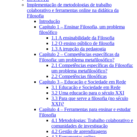
Implementação de metodologias de trabalho
colaborativo e ferramentas online na didática da
Filosofia
Introdução
Capítulo 1 – Ensinar Filosofia, um problema
filosófico
1.1 A ensinabilidade da Filosofia
1.2 O ensino público de filosofia
1.3 A irrupção da pedagogia
Capítulo 2 – Competências específicas da
Filosofia: um problema metafilosófico?
2.1 Competências específicas da Filosofia:
um problema metafilosófico?
2.2 Competências filosóficas
Capítulo 3 – Educação e Sociedade em Rede
3.1 Educação e Sociedade em Rede
3.2 Uma educação para o século XXI
3.3 Para que serve a filosofia (no século
XXI)?
Capítulo 4 – Ferramentas para ensinar e estudar
Filosofia
4.1 Metodologias: Trabalho colaborativo e
comunidades de investigação
4.2 Gestão de aprendizagens
4.3 Ferramentas online