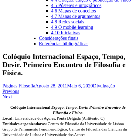
4.5 Pósteres e infográficos
4.6 Mapas de conceitos
4.7 Mapas de argumentos
4.8 Redes sociais
4.9 O mobile-learning
4.10 Iniciativas
Considerações finais
Referências bibliográficas
Colóquio Internacional Espaço, Tempo,
Devir. Primeiro Encontro de Filosofia e
Física.
Páginas Filosofia
Agosto 28, 2011
Maio 6, 2020
Divulgação
Navegação
Previous
Next
de
artigos
Colóquio Internacional
Espaço, Tempo, Devir. Primeiro Encontro de
Filosofia e Física.
Local:
Universidade dos Açores, Ponta Delgada (Anfiteatro C)
Entidades organizadoras:
Centro de Filosofia da Universidade de Lisboa –
Grupo de Pensamento Fenomenológico, Centro de Filosofia das Ciências da
Universidade de Lisboa e Universidade dos Açores