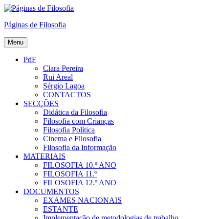
Skip
to
Páginas de Filosofia
content
Menu
PdF
Clara Pereira
Rui Areal
Sérgio Lagoa
CONTACTOS
SECÇÕES
Didática da Filosofia
Filosofia com Crianças
Filosofia Política
Cinema e Filosofia
Filosofia da Informação
MATERIAIS
FILOSOFIA 10.º ANO
FILOSOFIA 11.º
FILOSOFIA 12.º ANO
DOCUMENTOS
EXAMES NACIONAIS
ESTANTE
Implementação de metodologias de trabalho