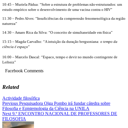
10:45 – Muriela Pádua: “Sobre a estrutura de problemas não-estruturados: um
estudo empírico sobre o desenvolvimento de uma vacina contra o HIV”
11:30 – Pedro Alves: “Insuficiências da compreensão fenomenológica da região
natureza”
14:30 – Amaro Rica da Silva: “O conceito de simultaneidade em física”
15:15 – Magda Carvalho: “A intuição da duração bergsoniana:
o tempo da
ciência é espaço
”
16:00 – Marcelo Dascal: “Espaco, tempo e devir no mundo contingente de
Leibniz”
Facebook Comments
Related
Actividade filosófica
Navegação
Previous
Pesquisadora Olga Pombo irá fundar cátedra sobre
Filosofia e Epistemologia da Ciência na UNILA
de
Next
9.º ENCONTRO NACIONAL DE PROFESSORES DE
artigos
FILOSOFIA