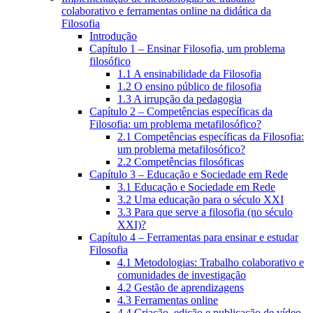
colaborativo e ferramentas online na didática da
Filosofia
Introdução
Capítulo 1 – Ensinar Filosofia, um problema
filosófico
1.1 A ensinabilidade da Filosofia
1.2 O ensino público de filosofia
1.3 A irrupção da pedagogia
Capítulo 2 – Competências específicas da
Filosofia: um problema metafilosófico?
2.1 Competências específicas da Filosofia:
um problema metafilosófico?
2.2 Competências filosóficas
Capítulo 3 – Educação e Sociedade em Rede
3.1 Educação e Sociedade em Rede
3.2 Uma educação para o século XXI
3.3 Para que serve a filosofia (no século
XXI)?
Capítulo 4 – Ferramentas para ensinar e estudar
Filosofia
4.1 Metodologias: Trabalho colaborativo e
comunidades de investigação
4.2 Gestão de aprendizagens
4.3 Ferramentas online
4.4 Criação, edição e publicação de vídeo