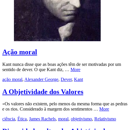
Ação moral
Kant nunca disse que as boas ações têm de ser motivadas por um
sentido de dever. O que Kant diz, …
More
ação moral
,
Alexander George
,
Dever
,
Kant
A Objetividade dos Valores
«Os valores não existem, pelo menos da mesma forma que as pedras
e os rios. Considerado à margem dos sentimentos …
More
ciência
,
Ética
,
James Rachels
,
moral
,
objetivismo
,
Relativismo