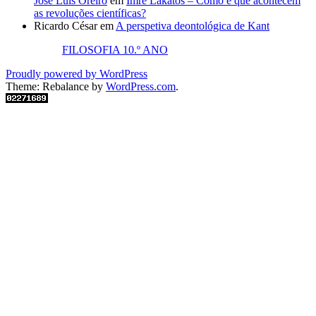
José Luis Oreiro
em
Imre Lakatos – Como é que acontecem
as revoluções científicas?
Ricardo César
em
A perspetiva deontológica de Kant
FILOSOFIA 10.º ANO
Proudly powered by WordPress
Theme: Rebalance by
WordPress.com
.