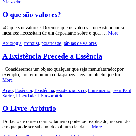
Nietzsche
O que são valores?
«O que são valores? Dizemos que os valores não existem por si
mesmos: necessitam de um depositário sobre o qual …
More
Axiologia
,
frondizi
,
polaridade
,
tábuas de valores
A Existência Precede a Essência
«Consideremos um objeto qualquer que seja manufaturado; por
exemplo, um livro ou um corta-papéis – eis um objeto que foi …
More
Ação
,
Essência
,
Existência
,
existencialismo
,
humanismo
,
Jean-Paul
Sartre
,
Liberdade
,
Livre-arbítrio
O Livre-Arbítrio
Do facto de o meu comportamento poder ser explicado, no sentido
em que pode ser subsumido sob uma lei da …
More