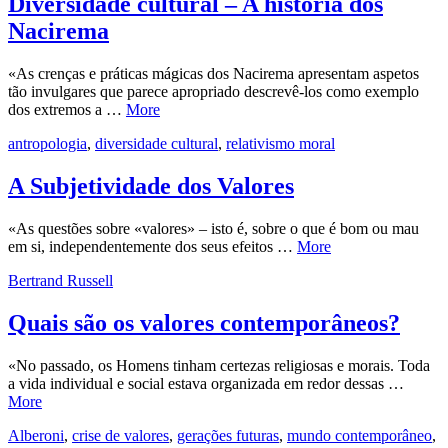
Diversidade cultural – A história dos
Nacirema
«As crenças e práticas mágicas dos Nacirema apresentam aspetos
tão invulgares que parece apropriado descrevê-los como exemplo
dos extremos a …
More
antropologia
,
diversidade cultural
,
relativismo moral
A Subjetividade dos Valores
«As questões sobre «valores» – isto é, sobre o que é bom ou mau
em si, independentemente dos seus efeitos …
More
Bertrand Russell
Quais são os valores contemporâneos?
«No passado, os Homens tinham certezas religiosas e morais. Toda
a vida individual e social estava organizada em redor dessas …
More
Alberoni
,
crise de valores
,
gerações futuras
,
mundo contemporâneo
,