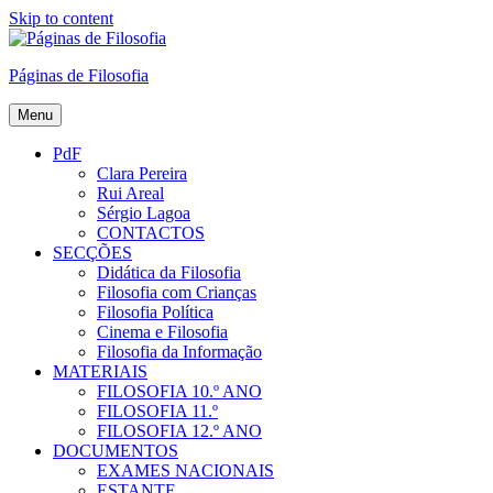
Skip to content
Páginas de Filosofia
Menu
PdF
Clara Pereira
Rui Areal
Sérgio Lagoa
CONTACTOS
SECÇÕES
Didática da Filosofia
Filosofia com Crianças
Filosofia Política
Cinema e Filosofia
Filosofia da Informação
MATERIAIS
FILOSOFIA 10.º ANO
FILOSOFIA 11.º
FILOSOFIA 12.º ANO
DOCUMENTOS
EXAMES NACIONAIS
ESTANTE