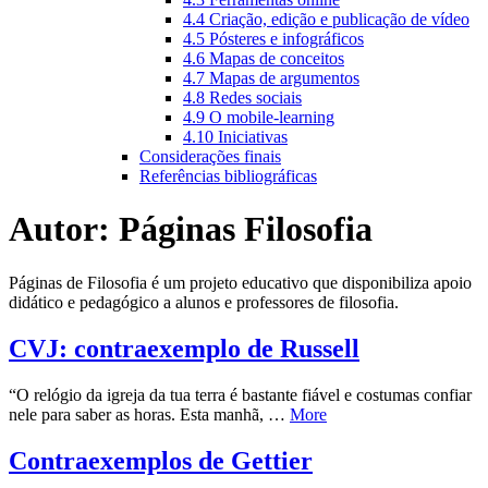
4.4 Criação, edição e publicação de vídeo
4.5 Pósteres e infográficos
4.6 Mapas de conceitos
4.7 Mapas de argumentos
4.8 Redes sociais
4.9 O mobile-learning
4.10 Iniciativas
Considerações finais
Referências bibliográficas
Autor:
Páginas Filosofia
Páginas de Filosofia é um projeto educativo que disponibiliza apoio
didático e pedagógico a alunos e professores de filosofia.
CVJ: contraexemplo de Russell
“O relógio da igreja da tua terra é bastante fiável e costumas confiar
nele para saber as horas. Esta manhã, …
More
Contraexemplos de Gettier