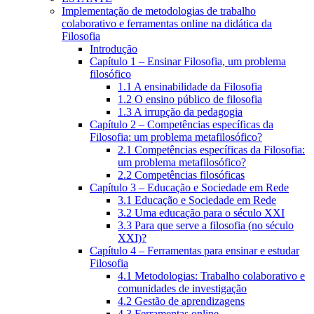
Implementação de metodologias de trabalho
colaborativo e ferramentas online na didática da
Filosofia
Introdução
Capítulo 1 – Ensinar Filosofia, um problema
filosófico
1.1 A ensinabilidade da Filosofia
1.2 O ensino público de filosofia
1.3 A irrupção da pedagogia
Capítulo 2 – Competências específicas da
Filosofia: um problema metafilosófico?
2.1 Competências específicas da Filosofia:
um problema metafilosófico?
2.2 Competências filosóficas
Capítulo 3 – Educação e Sociedade em Rede
3.1 Educação e Sociedade em Rede
3.2 Uma educação para o século XXI
3.3 Para que serve a filosofia (no século
XXI)?
Capítulo 4 – Ferramentas para ensinar e estudar
Filosofia
4.1 Metodologias: Trabalho colaborativo e
comunidades de investigação
4.2 Gestão de aprendizagens
4.3 Ferramentas online