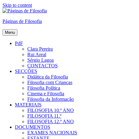
Skip to content
Páginas de Filosofia
Menu
PdF
Clara Pereira
Rui Areal
Sérgio Lagoa
CONTACTOS
SECÇÕES
Didática da Filosofia
Filosofia com Crianças
Filosofia Política
Cinema e Filosofia
Filosofia da Informação
MATERIAIS
FILOSOFIA 10.º ANO
FILOSOFIA 11.º
FILOSOFIA 12.º ANO
DOCUMENTOS
EXAMES NACIONAIS
ESTANTE