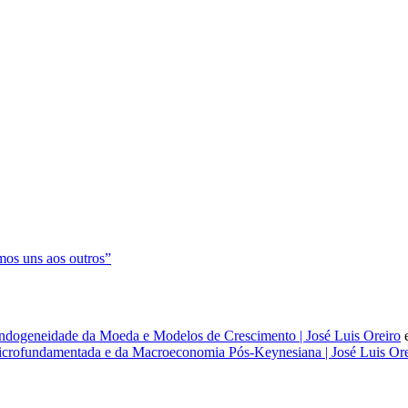
os uns aos outros”
dogeneidade da Moeda e Modelos de Crescimento | José Luis Oreiro
rofundamentada e da Macroeconomia Pós-Keynesiana | José Luis Ore