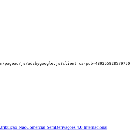
m/pagead/js/adsbygoogle.js?client=ca-pub-439255828579750
tribuição-NãoComercial-SemDerivações 4.0 Internacional
.