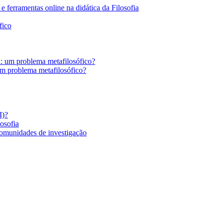
 ferramentas online na didática da Filosofia
fico
a: um problema metafilosófico?
um problema metafilosófico?
I)?
losofia
comunidades de investigação