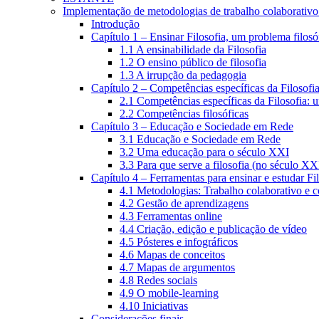
Implementação de metodologias de trabalho colaborativo e
Introdução
Capítulo 1 – Ensinar Filosofia, um problema filosó
1.1 A ensinabilidade da Filosofia
1.2 O ensino público de filosofia
1.3 A irrupção da pedagogia
Capítulo 2 – Competências específicas da Filosofi
2.1 Competências específicas da Filosofia: 
2.2 Competências filosóficas
Capítulo 3 – Educação e Sociedade em Rede
3.1 Educação e Sociedade em Rede
3.2 Uma educação para o século XXI
3.3 Para que serve a filosofia (no século XX
Capítulo 4 – Ferramentas para ensinar e estudar Fi
4.1 Metodologias: Trabalho colaborativo e 
4.2 Gestão de aprendizagens
4.3 Ferramentas online
4.4 Criação, edição e publicação de vídeo
4.5 Pósteres e infográficos
4.6 Mapas de conceitos
4.7 Mapas de argumentos
4.8 Redes sociais
4.9 O mobile-learning
4.10 Iniciativas
Considerações finais