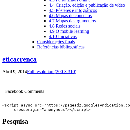
4.4 Criação, edição e publicação de vídeo
4.5 Pósteres e infográficos
4.6 Mapas de conceitos
4.7 Mapas de argumentos
4.8 Redes sociais
4.9 O mobile-learning
4.10 Iniciativas
Considerações finais
Referências bibliográficas
eticacrenca
Abril 9, 2014
Full resolution (200 × 310)
Facebook Comments
<script async src="https://pagead2.googlesyndication.co
     crossorigin="anonymous"></script>
Pesquisa