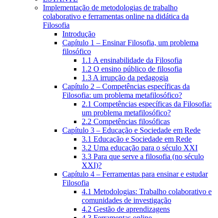
Implementação de metodologias de trabalho
colaborativo e ferramentas online na didática da
Filosofia
Introdução
Capítulo 1 – Ensinar Filosofia, um problema
filosófico
1.1 A ensinabilidade da Filosofia
1.2 O ensino público de filosofia
1.3 A irrupção da pedagogia
Capítulo 2 – Competências específicas da
Filosofia: um problema metafilosófico?
2.1 Competências específicas da Filosofia:
um problema metafilosófico?
2.2 Competências filosóficas
Capítulo 3 – Educação e Sociedade em Rede
3.1 Educação e Sociedade em Rede
3.2 Uma educação para o século XXI
3.3 Para que serve a filosofia (no século
XXI)?
Capítulo 4 – Ferramentas para ensinar e estudar
Filosofia
4.1 Metodologias: Trabalho colaborativo e
comunidades de investigação
4.2 Gestão de aprendizagens
4.3 Ferramentas online