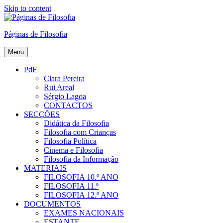
Skip to content
Páginas de Filosofia
Menu
PdF
Clara Pereira
Rui Areal
Sérgio Lagoa
CONTACTOS
SECÇÕES
Didática da Filosofia
Filosofia com Crianças
Filosofia Política
Cinema e Filosofia
Filosofia da Informação
MATERIAIS
FILOSOFIA 10.º ANO
FILOSOFIA 11.º
FILOSOFIA 12.º ANO
DOCUMENTOS
EXAMES NACIONAIS
ESTANTE