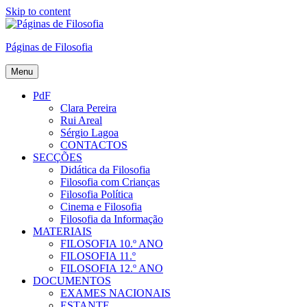
Skip to content
Páginas de Filosofia
Menu
PdF
Clara Pereira
Rui Areal
Sérgio Lagoa
CONTACTOS
SECÇÕES
Didática da Filosofia
Filosofia com Crianças
Filosofia Política
Cinema e Filosofia
Filosofia da Informação
MATERIAIS
FILOSOFIA 10.º ANO
FILOSOFIA 11.º
FILOSOFIA 12.º ANO
DOCUMENTOS
EXAMES NACIONAIS
ESTANTE