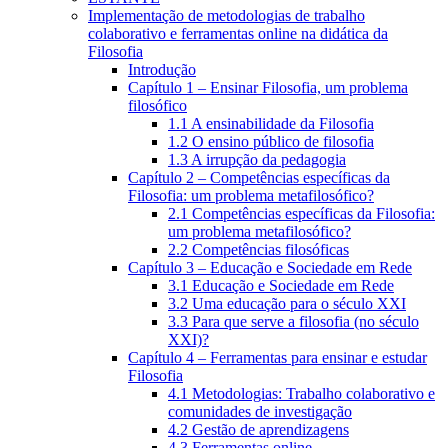
Implementação de metodologias de trabalho
colaborativo e ferramentas online na didática da
Filosofia
Introdução
Capítulo 1 – Ensinar Filosofia, um problema
filosófico
1.1 A ensinabilidade da Filosofia
1.2 O ensino público de filosofia
1.3 A irrupção da pedagogia
Capítulo 2 – Competências específicas da
Filosofia: um problema metafilosófico?
2.1 Competências específicas da Filosofia:
um problema metafilosófico?
2.2 Competências filosóficas
Capítulo 3 – Educação e Sociedade em Rede
3.1 Educação e Sociedade em Rede
3.2 Uma educação para o século XXI
3.3 Para que serve a filosofia (no século
XXI)?
Capítulo 4 – Ferramentas para ensinar e estudar
Filosofia
4.1 Metodologias: Trabalho colaborativo e
comunidades de investigação
4.2 Gestão de aprendizagens
4.3 Ferramentas online