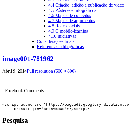
4.4 Criação, edição e publicação de vídeo
4.5 Pósteres e infográficos
4.6 Mapas de conceitos
4.7 Mapas de argumentos
4.8 Redes sociais
4.9 O mobile-learning
4.10 Iniciativas
Considerações finais
Referências bibliográficas
image001-781962
Abril 9, 2014
Full resolution (600 × 800)
Facebook Comments
<script async src="https://pagead2.googlesyndication.co
     crossorigin="anonymous"></script>
Pesquisa