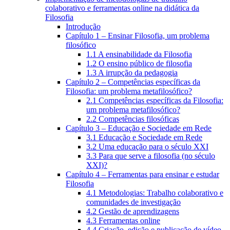
colaborativo e ferramentas online na didática da
Filosofia
Introdução
Capítulo 1 – Ensinar Filosofia, um problema
filosófico
1.1 A ensinabilidade da Filosofia
1.2 O ensino público de filosofia
1.3 A irrupção da pedagogia
Capítulo 2 – Competências específicas da
Filosofia: um problema metafilosófico?
2.1 Competências específicas da Filosofia:
um problema metafilosófico?
2.2 Competências filosóficas
Capítulo 3 – Educação e Sociedade em Rede
3.1 Educação e Sociedade em Rede
3.2 Uma educação para o século XXI
3.3 Para que serve a filosofia (no século
XXI)?
Capítulo 4 – Ferramentas para ensinar e estudar
Filosofia
4.1 Metodologias: Trabalho colaborativo e
comunidades de investigação
4.2 Gestão de aprendizagens
4.3 Ferramentas online
4.4 Criação, edição e publicação de vídeo