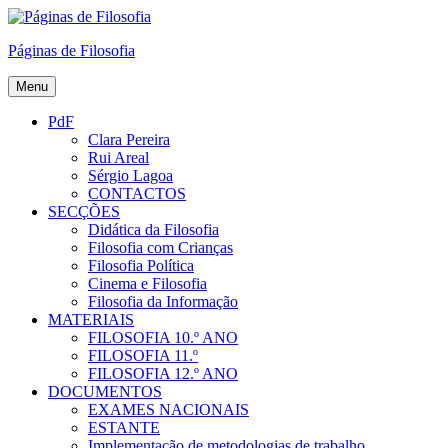
Skip
to
Páginas de Filosofia
content
Menu
PdF
Clara Pereira
Rui Areal
Sérgio Lagoa
CONTACTOS
SECÇÕES
Didática da Filosofia
Filosofia com Crianças
Filosofia Política
Cinema e Filosofia
Filosofia da Informação
MATERIAIS
FILOSOFIA 10.º ANO
FILOSOFIA 11.º
FILOSOFIA 12.º ANO
DOCUMENTOS
EXAMES NACIONAIS
ESTANTE
Implementação de metodologias de trabalho