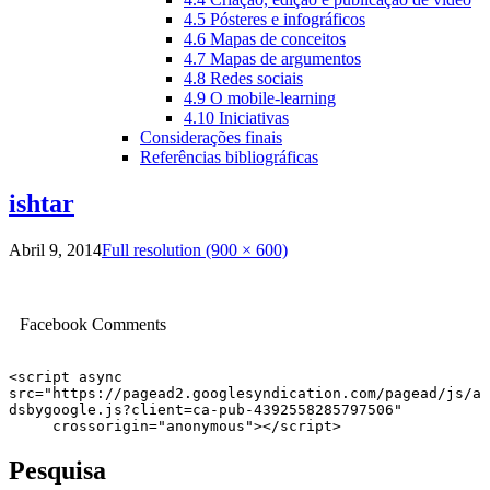
4.5 Pósteres e infográficos
4.6 Mapas de conceitos
4.7 Mapas de argumentos
4.8 Redes sociais
4.9 O mobile-learning
4.10 Iniciativas
Considerações finais
Referências bibliográficas
ishtar
Abril 9, 2014
Full resolution (900 × 600)
Facebook Comments
<script async 
src="https://pagead2.googlesyndication.com/pagead/js/a
dsbygoogle.js?client=ca-pub-4392558285797506"

     crossorigin="anonymous"></script>
Pesquisa