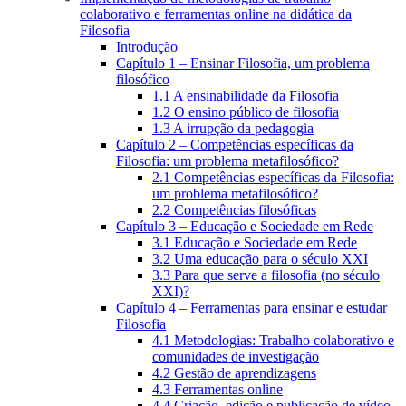
colaborativo e ferramentas online na didática da
Filosofia
Introdução
Capítulo 1 – Ensinar Filosofia, um problema
filosófico
1.1 A ensinabilidade da Filosofia
1.2 O ensino público de filosofia
1.3 A irrupção da pedagogia
Capítulo 2 – Competências específicas da
Filosofia: um problema metafilosófico?
2.1 Competências específicas da Filosofia:
um problema metafilosófico?
2.2 Competências filosóficas
Capítulo 3 – Educação e Sociedade em Rede
3.1 Educação e Sociedade em Rede
3.2 Uma educação para o século XXI
3.3 Para que serve a filosofia (no século
XXI)?
Capítulo 4 – Ferramentas para ensinar e estudar
Filosofia
4.1 Metodologias: Trabalho colaborativo e
comunidades de investigação
4.2 Gestão de aprendizagens
4.3 Ferramentas online
4.4 Criação, edição e publicação de vídeo