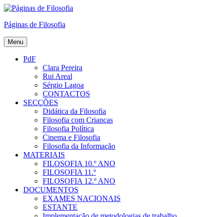
Skip
to
Páginas de Filosofia
content
Menu
PdF
Clara Pereira
Rui Areal
Sérgio Lagoa
CONTACTOS
SECÇÕES
Didática da Filosofia
Filosofia com Crianças
Filosofia Política
Cinema e Filosofia
Filosofia da Informação
MATERIAIS
FILOSOFIA 10.º ANO
FILOSOFIA 11.º
FILOSOFIA 12.º ANO
DOCUMENTOS
EXAMES NACIONAIS
ESTANTE
Implementação de metodologias de trabalho