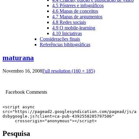
4.5 Pósteres e infográficos
4.6 Mapas de conceitos
4.7 Mapas de argumentos
4.8 Redes sociais
4.9 O mobile-learning
4.10 Iniciativas
Considerações finais
Referências bibliográficas
maturana
Novembro 16, 2008
Full resolution (160 × 185)
Facebook Comments
<script async 
src="https://pagead2.googlesyndication.com/pagead/js/a
dsbygoogle.js?client=ca-pub-4392558285797506"

     crossorigin="anonymous"></script>
Pesquisa