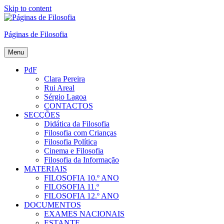
Skip to content
Páginas de Filosofia
Menu
PdF
Clara Pereira
Rui Areal
Sérgio Lagoa
CONTACTOS
SECÇÕES
Didática da Filosofia
Filosofia com Crianças
Filosofia Política
Cinema e Filosofia
Filosofia da Informação
MATERIAIS
FILOSOFIA 10.º ANO
FILOSOFIA 11.º
FILOSOFIA 12.º ANO
DOCUMENTOS
EXAMES NACIONAIS
ESTANTE