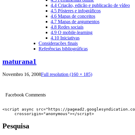
4.4 Criação, edição e publicação de vídeo
4.5 Pósteres e infográficos
4.6 Mapas de conceitos
4.7 Mapas de argumentos
4.8 Redes sociais
4.9 O mobile-learning
4.10 Iniciativas
Considerações finais
Referências bibliográficas
maturana1
Novembro 16, 2008
Full resolution (160 × 185)
Facebook Comments
<script async src="https://pagead2.googlesyndication.co
     crossorigin="anonymous"></script>
Pesquisa