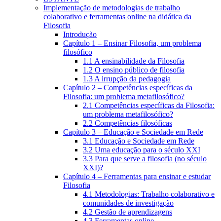
Implementação de metodologias de trabalho
colaborativo e ferramentas online na didática da
Filosofia
Introdução
Capítulo 1 – Ensinar Filosofia, um problema
filosófico
1.1 A ensinabilidade da Filosofia
1.2 O ensino público de filosofia
1.3 A irrupção da pedagogia
Capítulo 2 – Competências específicas da
Filosofia: um problema metafilosófico?
2.1 Competências específicas da Filosofia:
um problema metafilosófico?
2.2 Competências filosóficas
Capítulo 3 – Educação e Sociedade em Rede
3.1 Educação e Sociedade em Rede
3.2 Uma educação para o século XXI
3.3 Para que serve a filosofia (no século
XXI)?
Capítulo 4 – Ferramentas para ensinar e estudar
Filosofia
4.1 Metodologias: Trabalho colaborativo e
comunidades de investigação
4.2 Gestão de aprendizagens
4.3 Ferramentas online