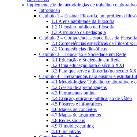
Implementação de metodologias de trabalho colaborativo e
Introdução
Capítulo 1 – Ensinar Filosofia, um problema filosó
1.1 A ensinabilidade da Filosofia
1.2 O ensino público de filosofia
1.3 A irrupção da pedagogia
Capítulo 2 – Competências específicas da Filosofi
2.1 Competências específicas da Filosofia: 
2.2 Competências filosóficas
Capítulo 3 – Educação e Sociedade em Rede
3.1 Educação e Sociedade em Rede
3.2 Uma educação para o século XXI
3.3 Para que serve a filosofia (no século XX
Capítulo 4 – Ferramentas para ensinar e estudar Fi
4.1 Metodologias: Trabalho colaborativo e 
4.2 Gestão de aprendizagens
4.3 Ferramentas online
4.4 Criação, edição e publicação de vídeo
4.5 Pósteres e infográficos
4.6 Mapas de conceitos
4.7 Mapas de argumentos
4.8 Redes sociais
4.9 O mobile-learning
4.10 Iniciativas
Considerações finais