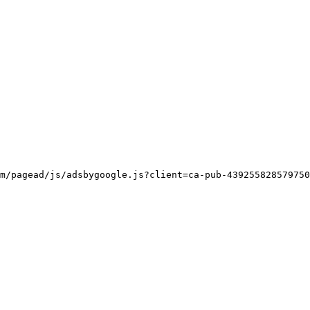
m/pagead/js/adsbygoogle.js?client=ca-pub-439255828579750