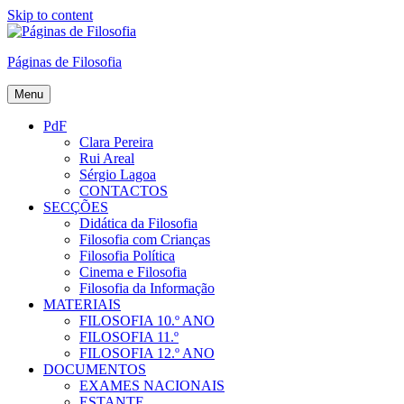
Skip to content
Páginas de Filosofia
Menu
PdF
Clara Pereira
Rui Areal
Sérgio Lagoa
CONTACTOS
SECÇÕES
Didática da Filosofia
Filosofia com Crianças
Filosofia Política
Cinema e Filosofia
Filosofia da Informação
MATERIAIS
FILOSOFIA 10.º ANO
FILOSOFIA 11.º
FILOSOFIA 12.º ANO
DOCUMENTOS
EXAMES NACIONAIS
ESTANTE