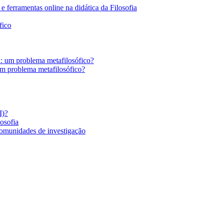
 ferramentas online na didática da Filosofia
fico
a: um problema metafilosófico?
um problema metafilosófico?
I)?
losofia
comunidades de investigação