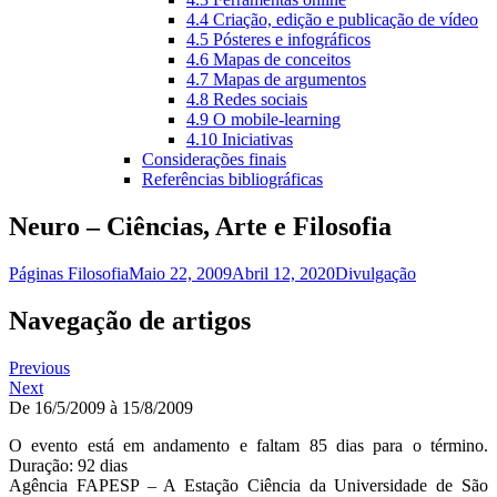
4.4 Criação, edição e publicação de vídeo
4.5 Pósteres e infográficos
4.6 Mapas de conceitos
4.7 Mapas de argumentos
4.8 Redes sociais
4.9 O mobile-learning
4.10 Iniciativas
Considerações finais
Referências bibliográficas
Neuro – Ciências, Arte e Filosofia
Páginas Filosofia
Maio 22, 2009
Abril 12, 2020
Divulgação
Navegação de artigos
Previous
Next
De 16/5/2009 à 15/8/2009
O evento está em andamento e faltam 85 dias para o término.
Duração: 92 dias
Agência FAPESP – A Estação Ciência da Universidade de São