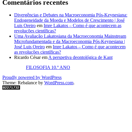
Comentários recentes
Divergências e Debates na Macroeconomia Pós-Keynesiana:
Endogeneidade da Moeda e Modelos de Crescimento | José
Luis Oreiro
em
Imre Lakatos – Como é que acontecem as
revoluções científicas?
Uma Avaliação Lakatosiana da Macroeconomia Mainstream
Microfundamentada e da Macroeconomia Pós-Keynesiana |
José Luis Oreiro
em
Imre Lakatos – Como é que acontecem
as revoluções científicas?
Ricardo César
em
A perspetiva deontológica de Kant
FILOSOFIA 10.º ANO
Proudly powered by WordPress
Theme: Rebalance by
WordPress.com
.