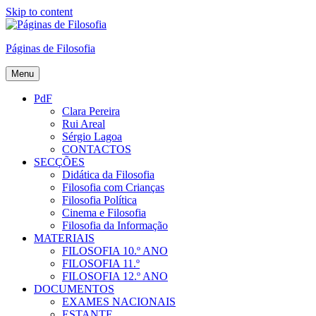
Skip to content
Páginas de Filosofia
Menu
PdF
Clara Pereira
Rui Areal
Sérgio Lagoa
CONTACTOS
SECÇÕES
Didática da Filosofia
Filosofia com Crianças
Filosofia Política
Cinema e Filosofia
Filosofia da Informação
MATERIAIS
FILOSOFIA 10.º ANO
FILOSOFIA 11.º
FILOSOFIA 12.º ANO
DOCUMENTOS
EXAMES NACIONAIS
ESTANTE