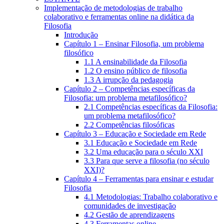
Implementação de metodologias de trabalho
colaborativo e ferramentas online na didática da
Filosofia
Introdução
Capítulo 1 – Ensinar Filosofia, um problema
filosófico
1.1 A ensinabilidade da Filosofia
1.2 O ensino público de filosofia
1.3 A irrupção da pedagogia
Capítulo 2 – Competências específicas da
Filosofia: um problema metafilosófico?
2.1 Competências específicas da Filosofia:
um problema metafilosófico?
2.2 Competências filosóficas
Capítulo 3 – Educação e Sociedade em Rede
3.1 Educação e Sociedade em Rede
3.2 Uma educação para o século XXI
3.3 Para que serve a filosofia (no século
XXI)?
Capítulo 4 – Ferramentas para ensinar e estudar
Filosofia
4.1 Metodologias: Trabalho colaborativo e
comunidades de investigação
4.2 Gestão de aprendizagens
4.3 Ferramentas online