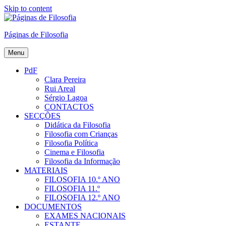
Skip to content
Páginas de Filosofia
Menu
PdF
Clara Pereira
Rui Areal
Sérgio Lagoa
CONTACTOS
SECÇÕES
Didática da Filosofia
Filosofia com Crianças
Filosofia Política
Cinema e Filosofia
Filosofia da Informação
MATERIAIS
FILOSOFIA 10.º ANO
FILOSOFIA 11.º
FILOSOFIA 12.º ANO
DOCUMENTOS
EXAMES NACIONAIS
ESTANTE