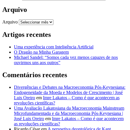
Arquivo
Arquivo
Artigos recentes
Uma experiência com Inteligência Artificial
O Dragão na Minha Garagem
Michael Sandel: “Somos cada vez menos capazes de nos
ouvirmos uns aos outros”
Comentários recentes
Divergências e Debates na Macroeconomia Pós-Keynesiana:
Endogeneidade da Moeda e Modelos de Crescimento | José
Luis Oreiro
em
Imre Lakatos – Como é que acontecem as
revoluções científicas?
Uma Avaliação Lakatosiana da Macroeconomia Mainstream
Microfundamentada e da Macroeconomia Pós-Keynesiana |
José Luis Oreiro
em
Imre Lakatos – Como é que acontecem
as revoluções científicas?
Ricardo César
em
A perspetiva deontológica de Kant