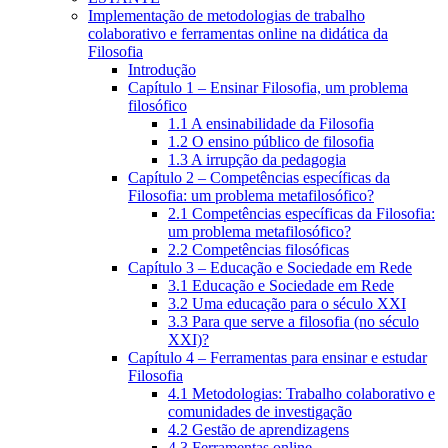
Implementação de metodologias de trabalho
colaborativo e ferramentas online na didática da
Filosofia
Introdução
Capítulo 1 – Ensinar Filosofia, um problema
filosófico
1.1 A ensinabilidade da Filosofia
1.2 O ensino público de filosofia
1.3 A irrupção da pedagogia
Capítulo 2 – Competências específicas da
Filosofia: um problema metafilosófico?
2.1 Competências específicas da Filosofia:
um problema metafilosófico?
2.2 Competências filosóficas
Capítulo 3 – Educação e Sociedade em Rede
3.1 Educação e Sociedade em Rede
3.2 Uma educação para o século XXI
3.3 Para que serve a filosofia (no século
XXI)?
Capítulo 4 – Ferramentas para ensinar e estudar
Filosofia
4.1 Metodologias: Trabalho colaborativo e
comunidades de investigação
4.2 Gestão de aprendizagens
4.3 Ferramentas online