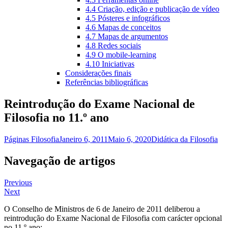
4.4 Criação, edição e publicação de vídeo
4.5 Pósteres e infográficos
4.6 Mapas de conceitos
4.7 Mapas de argumentos
4.8 Redes sociais
4.9 O mobile-learning
4.10 Iniciativas
Considerações finais
Referências bibliográficas
Reintrodução do Exame Nacional de
Filosofia no 11.º ano
Páginas Filosofia
Janeiro 6, 2011
Maio 6, 2020
Didática da Filosofia
Navegação de artigos
Previous
Next
O Conselho de Ministros de 6 de Janeiro de 2011 deliberou a
reintrodução do Exame Nacional de Filosofia com carácter opcional
no 11.º ano: