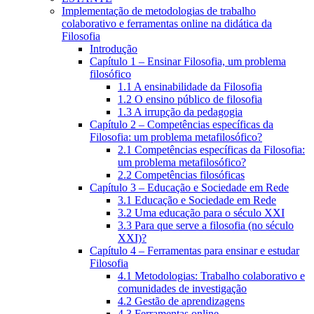
Implementação de metodologias de trabalho
colaborativo e ferramentas online na didática da
Filosofia
Introdução
Capítulo 1 – Ensinar Filosofia, um problema
filosófico
1.1 A ensinabilidade da Filosofia
1.2 O ensino público de filosofia
1.3 A irrupção da pedagogia
Capítulo 2 – Competências específicas da
Filosofia: um problema metafilosófico?
2.1 Competências específicas da Filosofia:
um problema metafilosófico?
2.2 Competências filosóficas
Capítulo 3 – Educação e Sociedade em Rede
3.1 Educação e Sociedade em Rede
3.2 Uma educação para o século XXI
3.3 Para que serve a filosofia (no século
XXI)?
Capítulo 4 – Ferramentas para ensinar e estudar
Filosofia
4.1 Metodologias: Trabalho colaborativo e
comunidades de investigação
4.2 Gestão de aprendizagens
4.3 Ferramentas online