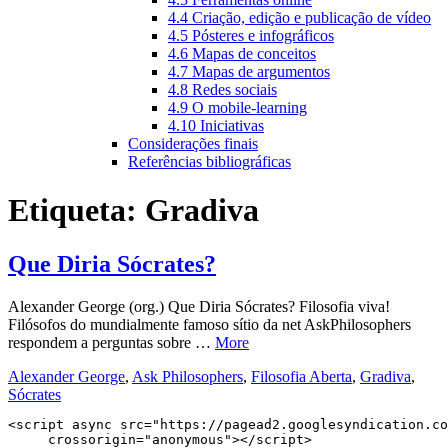
4.4 Criação, edição e publicação de vídeo
4.5 Pósteres e infográficos
4.6 Mapas de conceitos
4.7 Mapas de argumentos
4.8 Redes sociais
4.9 O mobile-learning
4.10 Iniciativas
Considerações finais
Referências bibliográficas
Etiqueta:
Gradiva
Que Diria Sócrates?
Alexander George (org.) Que Diria Sócrates? Filosofia viva!
Filósofos do mundialmente famoso sítio da net AskPhilosophers
respondem a perguntas sobre …
More
Alexander George
,
Ask Philosophers
,
Filosofia Aberta
,
Gradiva
,
Sócrates
<script async src="https://pagead2.googlesyndication.co
     crossorigin="anonymous"></script>