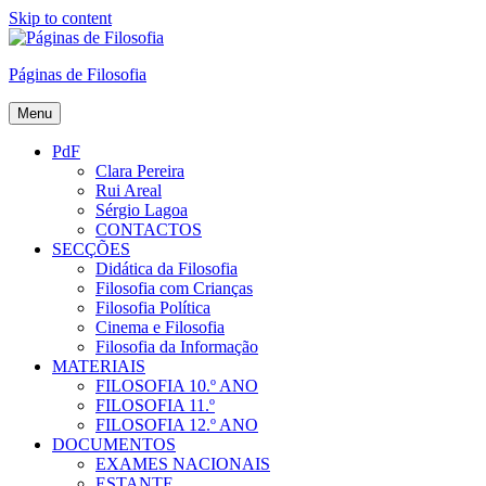
Skip to content
Páginas de Filosofia
Menu
PdF
Clara Pereira
Rui Areal
Sérgio Lagoa
CONTACTOS
SECÇÕES
Didática da Filosofia
Filosofia com Crianças
Filosofia Política
Cinema e Filosofia
Filosofia da Informação
MATERIAIS
FILOSOFIA 10.º ANO
FILOSOFIA 11.º
FILOSOFIA 12.º ANO
DOCUMENTOS
EXAMES NACIONAIS
ESTANTE