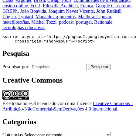
Costa
,
Argunet
,
Brasil
,
CMap Tools
,
comunidades de investigação
,
ensino online
,
FcCJ
,
Filosofia Analítica
,
França
,
Google Classroom
,
GREPh
,
João Boavida
,
Joaquim Neves Vicente
,
John Rudisill
,
Lógica
,
Lyotard
,
Mapa de argumentos
,
Matthew Lipman
,
metafilosofias
,
Michel Tozzi
,
podcast
,
portugal
,
Rationale
,
tecnologias educativas
<script async src="https://pagead2.googlesyndication.co
     crossorigin="anonymous"></script>
Pesquisa
Pesquisar por:
Creative Commons
Este trabalho está licenciado com uma Licença
Creative Commons -
Atribuição-NãoComercial-SemDerivações 4.0 Internacional
.
Categorias
Categorias