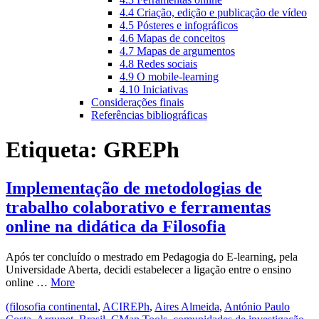
4.4 Criação, edição e publicação de vídeo
4.5 Pósteres e infográficos
4.6 Mapas de conceitos
4.7 Mapas de argumentos
4.8 Redes sociais
4.9 O mobile-learning
4.10 Iniciativas
Considerações finais
Referências bibliográficas
Etiqueta:
GREPh
Implementação de metodologias de
trabalho colaborativo e ferramentas
online na didática da Filosofia
Após ter concluído o mestrado em Pedagogia do E-learning, pela
Universidade Aberta, decidi estabelecer a ligação entre o ensino
online …
More
(filosofia continental
,
ACIREPh
,
Aires Almeida
,
António Paulo