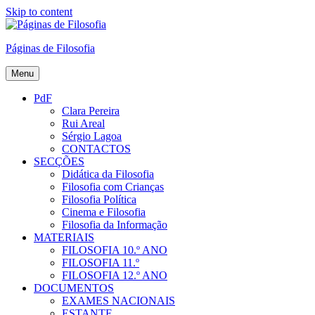
Skip to content
Páginas de Filosofia
Menu
PdF
Clara Pereira
Rui Areal
Sérgio Lagoa
CONTACTOS
SECÇÕES
Didática da Filosofia
Filosofia com Crianças
Filosofia Política
Cinema e Filosofia
Filosofia da Informação
MATERIAIS
FILOSOFIA 10.º ANO
FILOSOFIA 11.º
FILOSOFIA 12.º ANO
DOCUMENTOS
EXAMES NACIONAIS
ESTANTE