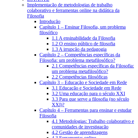
Implementação de metodologias de trabalho
colaborativo e ferramentas online na didática da
Filosofia
Introdução
Capítulo 1 – Ensinar Filosofia, um problema
filosófico
1.1 A ensinabilidade da Filosofia
1.2 O ensino público de filosofia
1.3 A irrupção da pedagogia
Capítulo 2 – Competências específicas da
Filosofia: um problema metafilosófico?
2.1 Competências específicas da Filosofia:
um problema metafilosófico?
2.2 Competências filosóficas
Capítulo 3 – Educação e Sociedade em Rede
3.1 Educação e Sociedade em Rede
3.2 Uma educação para o século XXI
3.3 Para que serve a filosofia (no século
XXI)?
Capítulo 4 – Ferramentas para ensinar e estudar
Filosofia
4.1 Metodologias: Trabalho colaborativo e
comunidades de investigação
4.2 Gestão de aprendizagens
4.3 Ferramentas online