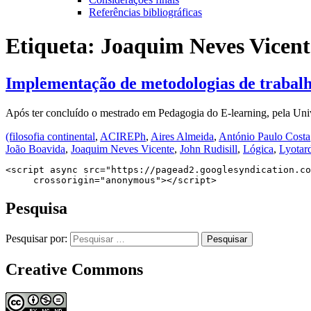
Referências bibliográficas
Etiqueta:
Joaquim Neves Vicent
Implementação de metodologias de trabalho
Após ter concluído o mestrado em Pedagogia do E-learning, pela Univ
(filosofia continental
,
ACIREPh
,
Aires Almeida
,
António Paulo Costa
João Boavida
,
Joaquim Neves Vicente
,
John Rudisill
,
Lógica
,
Lyotar
<script async src="https://pagead2.googlesyndication.co
     crossorigin="anonymous"></script>
Pesquisa
Pesquisar por:
Creative Commons