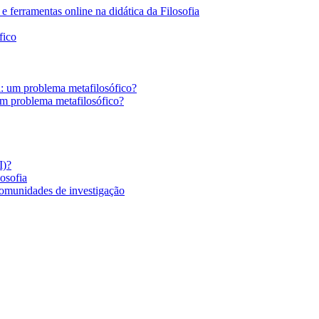
 ferramentas online na didática da Filosofia
fico
a: um problema metafilosófico?
um problema metafilosófico?
I)?
losofia
comunidades de investigação