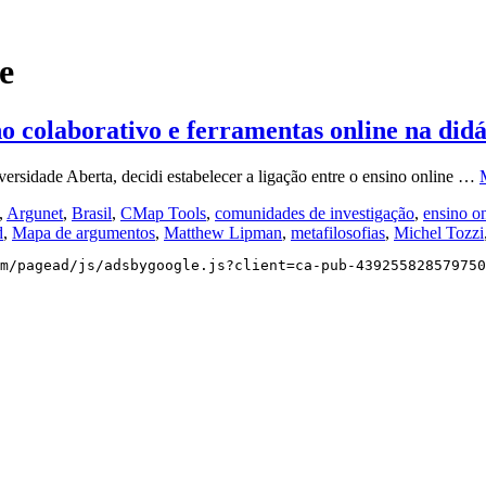
e
 colaborativo e ferramentas online na didát
ersidade Aberta, decidi estabelecer a ligação entre o ensino online …
,
Argunet
,
Brasil
,
CMap Tools
,
comunidades de investigação
,
ensino o
d
,
Mapa de argumentos
,
Matthew Lipman
,
metafilosofias
,
Michel Tozzi
m/pagead/js/adsbygoogle.js?client=ca-pub-439255828579750