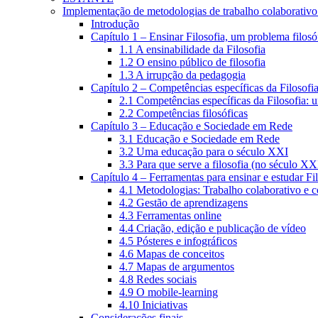
Implementação de metodologias de trabalho colaborativo e
Introdução
Capítulo 1 – Ensinar Filosofia, um problema filosó
1.1 A ensinabilidade da Filosofia
1.2 O ensino público de filosofia
1.3 A irrupção da pedagogia
Capítulo 2 – Competências específicas da Filosofi
2.1 Competências específicas da Filosofia: 
2.2 Competências filosóficas
Capítulo 3 – Educação e Sociedade em Rede
3.1 Educação e Sociedade em Rede
3.2 Uma educação para o século XXI
3.3 Para que serve a filosofia (no século XX
Capítulo 4 – Ferramentas para ensinar e estudar Fi
4.1 Metodologias: Trabalho colaborativo e 
4.2 Gestão de aprendizagens
4.3 Ferramentas online
4.4 Criação, edição e publicação de vídeo
4.5 Pósteres e infográficos
4.6 Mapas de conceitos
4.7 Mapas de argumentos
4.8 Redes sociais
4.9 O mobile-learning
4.10 Iniciativas
Considerações finais