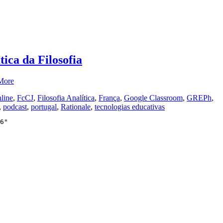
ica da Filosofia
More
nline
,
FcCJ
,
Filosofia Analítica
,
França
,
Google Classroom
,
GREPh
,
,
podcast
,
portugal
,
Rationale
,
tecnologias educativas
6"
