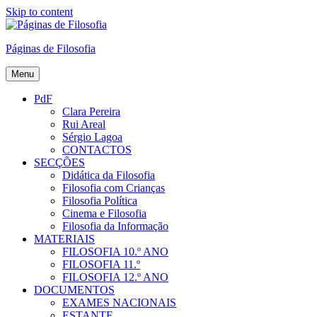
Skip to content
Páginas de Filosofia
Menu
PdF
Clara Pereira
Rui Areal
Sérgio Lagoa
CONTACTOS
SECÇÕES
Didática da Filosofia
Filosofia com Crianças
Filosofia Política
Cinema e Filosofia
Filosofia da Informação
MATERIAIS
FILOSOFIA 10.º ANO
FILOSOFIA 11.º
FILOSOFIA 12.º ANO
DOCUMENTOS
EXAMES NACIONAIS
ESTANTE