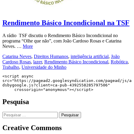
Rendimento Básico Incondicional na TSF
A rádio TSF discutiu o Rendimento Básico Incondicional no
programa “Olhe que não”, com João Cardoso Rosas e Catarina
Neves. …
More
Catarina Neves
,
Direitos Humanos
,
inteligência artificial
,
João
Cardoso Rosas
,
lazer
,
Rendimento Básico Incondicional
,
Robótica
,
Trabalho
,
Universidade do Minho
<script async 
src="https://pagead2.googlesyndication.com/pagead/js/a
dsbygoogle.js?client=ca-pub-4392558285797506"

     crossorigin="anonymous"></script>
Pesquisa
Pesquisar
por:
Creative Commons