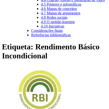
4.5 Pósteres e infográficos
4.6 Mapas de conceitos
4.7 Mapas de argumentos
4.8 Redes sociais
4.9 O mobile-learning
4.10 Iniciativas
Considerações finais
Referências bibliográficas
Etiqueta:
Rendimento Básico
Incondicional