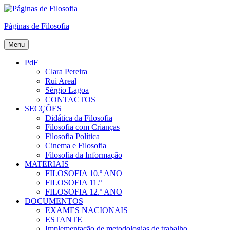
Skip
to
Páginas de Filosofia
content
Menu
PdF
Clara Pereira
Rui Areal
Sérgio Lagoa
CONTACTOS
SECÇÕES
Didática da Filosofia
Filosofia com Crianças
Filosofia Política
Cinema e Filosofia
Filosofia da Informação
MATERIAIS
FILOSOFIA 10.º ANO
FILOSOFIA 11.º
FILOSOFIA 12.º ANO
DOCUMENTOS
EXAMES NACIONAIS
ESTANTE
Implementação de metodologias de trabalho