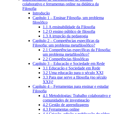
colaborativo e ferramentas online na didática da
Filosofia
Introdução
Capítulo 1 – Ensinar Filosofia, um problema
filosófico
1.1 A ensinabilidade da Filosofia
1.2 O ensino público de filosofia
1.3 A irrupção da pedagogia
Capítulo 2 – Competências específicas da
Filosofia: um problema metafilosófico?
2.1 Competências específicas da Filosofia:
um problema metafilosófico?
2.2 Competências filosóficas
Capítulo 3 – Educação e Sociedade em Rede
3.1 Educação e Sociedade em Rede
3.2 Uma educação para o século XXI
3.3 Para que serve a filosofia (no século
XXI)?
Capítulo 4 – Ferramentas para ensinar e estudar
Filosofia
4.1 Metodologias: Trabalho colaborativo e
comunidades de investigação
4.2 Gestão de aprendizagens
4.3 Ferramentas online
4.4 Criação, edição e publicação de vídeo