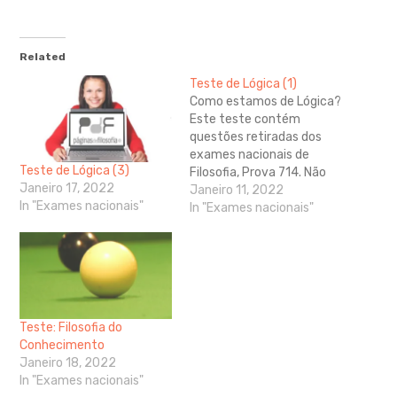
Related
Teste de Lógica (1)
Como estamos de Lógica?
Este teste contém
questões retiradas dos
exames nacionais de
Teste de Lógica (3)
Filosofia, Prova 714. Não
Janeiro 17, 2022
são recolhidos dados
Janeiro 11, 2022
In "Exames nacionais"
sobre os respondentes e
In "Exames nacionais"
não é necessário fazer
login para responder. No
final do teste, verifique o
seu nível de
conhecimentos. Para uma
melhor legibilidade. abra
Teste: Filosofia do
este link. A…
Conhecimento
Janeiro 18, 2022
In "Exames nacionais"