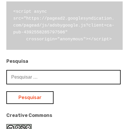
<script async 
src="https://pagead2.googlesyndication.
com/pagead/js/adsbygoogle.js?client=ca-
pub-4392558285797506"

     crossorigin="anonymous"></script>
Pesquisa
Pesquisar
por:
Creative Commons