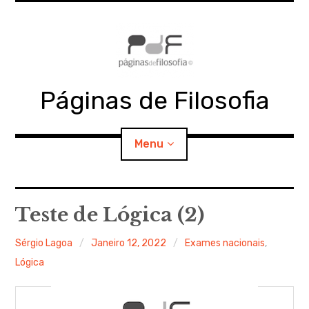
Skip
to
content
Páginas de Filosofia
Menu
expan
PdF
child
Teste de Lógica (2)
menu
expan
SECÇÕES
child
Sérgio Lagoa
Janeiro 12, 2022
Exames nacionais
,
menu
Lógica
expan
MATERIAIS
child
menu
expan
DOCUMENTOS
child