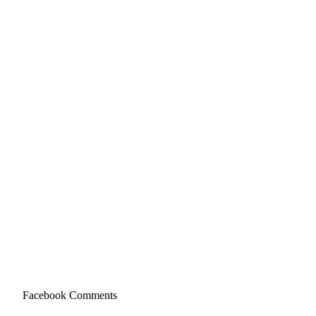
expan
child
menu
Facebook Comments