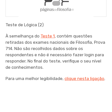
menu
Teste de Lógica (2)
expan
child
À semelhança do
Teste 1
, contém questões
menu
retiradas dos exames nacionais de Filosofia, Prova
714. Não são recolhidos dados sobre os
respondentes e não é necessário fazer login para
responder. No final do teste, verifique o seu nível
de conhecimentos.
expan
child
menu
Para uma melhor legibilidade,
clique nesta ligação
.
expan
child
menu
expan
child
menu