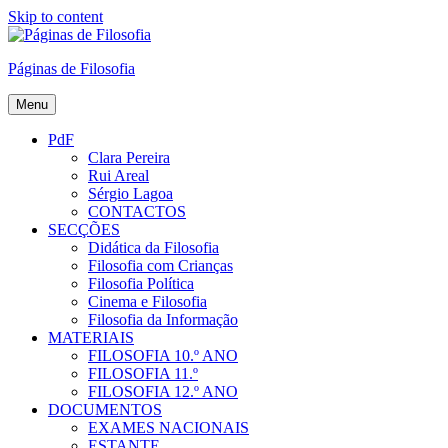
Skip to content
Páginas de Filosofia
Menu
PdF
Clara Pereira
Rui Areal
Sérgio Lagoa
CONTACTOS
SECÇÕES
Didática da Filosofia
Filosofia com Crianças
Filosofia Política
Cinema e Filosofia
Filosofia da Informação
MATERIAIS
FILOSOFIA 10.º ANO
FILOSOFIA 11.º
FILOSOFIA 12.º ANO
DOCUMENTOS
EXAMES NACIONAIS
ESTANTE