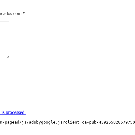
arcados com
*
is processed.
m/pagead/js/adsbygoogle.js?client=ca-pub-439255828579750