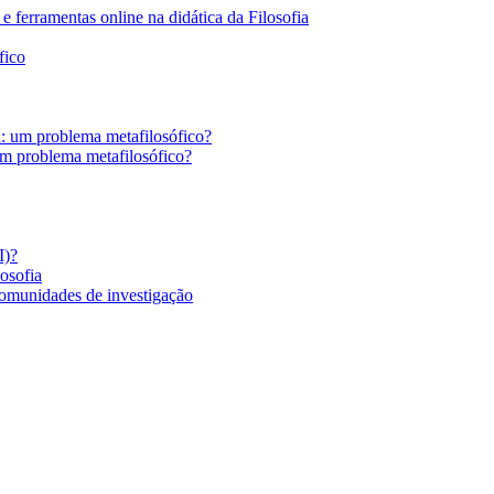
 ferramentas online na didática da Filosofia
fico
a: um problema metafilosófico?
um problema metafilosófico?
I)?
losofia
comunidades de investigação