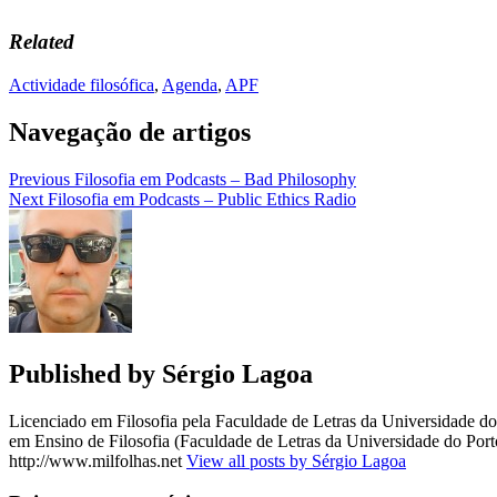
Related
Actividade filosófica
,
Agenda
,
APF
Navegação de artigos
Previous
Filosofia em Podcasts – Bad Philosophy
Next
Filosofia em Podcasts – Public Ethics Radio
Published by
Sérgio Lagoa
Licenciado em Filosofia pela Faculdade de Letras da Universidade 
em Ensino de Filosofia (Faculdade de Letras da Universidade do Porto
http://www.milfolhas.net
View all posts by Sérgio Lagoa