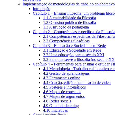
Implementação de metodologias de trabalho colaborativo e
Introdução
Capítulo 1 – Ensinar Filosofia, um problema filosó
1.1 A ensinabilidade da Filosofia
1.2 O ensino público de filosofia
1.3 A irrupção da pedagogia
Capítulo 2 – Competências específicas da Filosofi
2.1 Competências específicas da Filosofia: 
2.2 Competências filosóficas
Capítulo 3 – Educação e Sociedade em Rede
3.1 Educação e Sociedade em Rede
3.2 Uma educação para o século XXI
3.3 Para que serve a filosofia (no século XX
Capítulo 4 – Ferramentas para ensinar e estudar Fi
4.1 Metodologias: Trabalho colaborativo e 
4.2 Gestão de aprendizagens
4.3 Ferramentas online
4.4 Criação, edição e publicação de vídeo
4.5 Pósteres e infográficos
4.6 Mapas de conceitos
4.7 Mapas de argumentos
4.8 Redes sociais
4.9 O mobile-learning
4.10 Iniciativas
Considerações finais