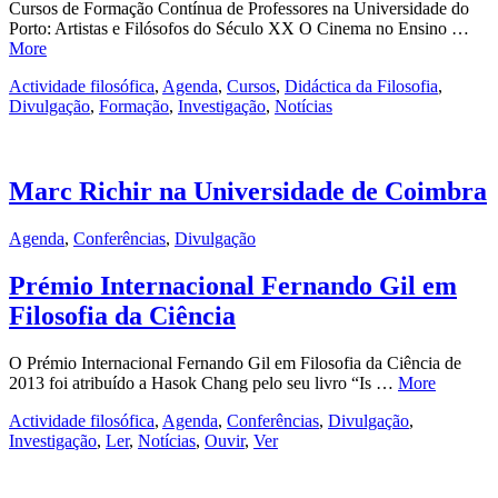
Cursos de Formação Contínua de Professores na Universidade do
Porto: Artistas e Filósofos do Século XX O Cinema no Ensino …
More
Actividade filosófica
,
Agenda
,
Cursos
,
Didáctica da Filosofia
,
Divulgação
,
Formação
,
Investigação
,
Notícias
Marc Richir na Universidade de Coimbra
Agenda
,
Conferências
,
Divulgação
Prémio Internacional Fernando Gil em
Filosofia da Ciência
O Prémio Internacional Fernando Gil em Filosofia da Ciência de
2013 foi atribuído a Hasok Chang pelo seu livro “Is …
More
Actividade filosófica
,
Agenda
,
Conferências
,
Divulgação
,
Investigação
,
Ler
,
Notícias
,
Ouvir
,
Ver