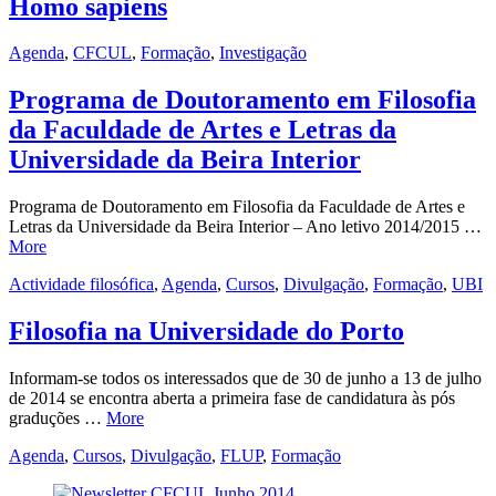
Homo sapiens
Agenda
,
CFCUL
,
Formação
,
Investigação
Programa de Doutoramento em Filosofia
da Faculdade de Artes e Letras da
Universidade da Beira Interior
Programa de Doutoramento em Filosofia da Faculdade de Artes e
Letras da Universidade da Beira Interior – Ano letivo 2014/2015 …
More
Actividade filosófica
,
Agenda
,
Cursos
,
Divulgação
,
Formação
,
UBI
Filosofia na Universidade do Porto
Informam-se todos os interessados que de 30 de junho a 13 de julho
de 2014 se encontra aberta a primeira fase de candidatura às pós
graduções …
More
Agenda
,
Cursos
,
Divulgação
,
FLUP
,
Formação