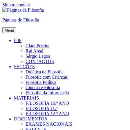
Skip to content
Páginas de Filosofia
Menu
PdF
Clara Pereira
Rui Areal
Sérgio Lagoa
CONTACTOS
SECÇÕES
Didática da Filosofia
Filosofia com Crianças
Filosofia Política
Cinema e Filosofia
Filosofia da Informação
MATERIAIS
FILOSOFIA 10.º ANO
FILOSOFIA 11.º
FILOSOFIA 12.º ANO
DOCUMENTOS
EXAMES NACIONAIS
ESTANTE