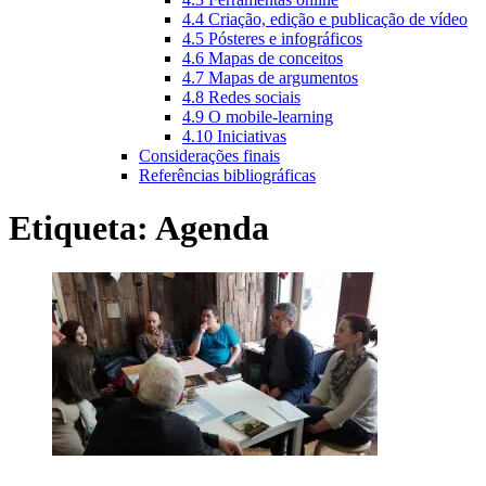
4.4 Criação, edição e publicação de vídeo
4.5 Pósteres e infográficos
4.6 Mapas de conceitos
4.7 Mapas de argumentos
4.8 Redes sociais
4.9 O mobile-learning
4.10 Iniciativas
Considerações finais
Referências bibliográficas
Etiqueta:
Agenda