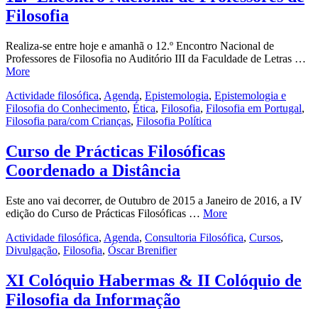
Filosofia
Realiza-se entre hoje e amanhã o 12.º Encontro Nacional de
Professores de Filosofia no Auditório III da Faculdade de Letras …
More
Actividade filosófica
,
Agenda
,
Epistemologia
,
Epistemologia e
Filosofia do Conhecimento
,
Ética
,
Filosofia
,
Filosofia em Portugal
,
Filosofia para/com Crianças
,
Filosofia Política
Curso de Prácticas Filosóficas
Coordenado a Distância
Este ano vai decorrer, de Outubro de 2015 a Janeiro de 2016, a IV
edição do Curso de Prácticas Filosóficas …
More
Actividade filosófica
,
Agenda
,
Consultoria Filosófica
,
Cursos
,
Divulgação
,
Filosofia
,
Óscar Brenifier
XI Colóquio Habermas & II Colóquio de
Filosofia da Informação