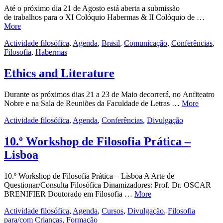
Até o próximo dia 21 de Agosto está aberta a submissão
de trabalhos para o XI Colóquio Habermas & II Colóquio de …
More
Actividade filosófica
,
Agenda
,
Brasil
,
Comunicação
,
Conferências
,
Filosofia
,
Habermas
Ethics and Literature
Durante os próximos dias 21 a 23 de Maio decorrerá, no Anfiteatro
Nobre e na Sala de Reuniões da Faculdade de Letras …
More
Actividade filosófica
,
Agenda
,
Conferências
,
Divulgação
10.º Workshop de Filosofia Prática –
Lisboa
10.º Workshop de Filosofia Prática – Lisboa A Arte de
Questionar/Consulta Filosófica Dinamizadores: Prof. Dr. OSCAR
BRENIFIER Doutorado em Filosofia …
More
Actividade filosófica
,
Agenda
,
Cursos
,
Divulgação
,
Filosofia
para/com Crianças
,
Formação