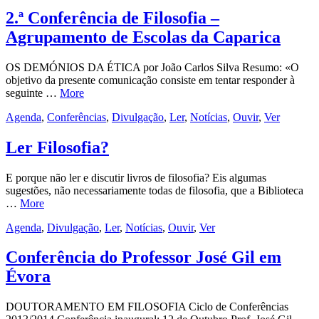
2.ª Conferência de Filosofia –
Agrupamento de Escolas da Caparica
OS DEMÓNIOS DA ÉTICA por João Carlos Silva Resumo: «O
objetivo da presente comunicação consiste em tentar responder à
seguinte …
More
Agenda
,
Conferências
,
Divulgação
,
Ler
,
Notícias
,
Ouvir
,
Ver
Ler Filosofia?
E porque não ler e discutir livros de filosofia? Eis algumas
sugestões, não necessariamente todas de filosofia, que a Biblioteca
…
More
Agenda
,
Divulgação
,
Ler
,
Notícias
,
Ouvir
,
Ver
Conferência do Professor José Gil em
Évora
DOUTORAMENTO EM FILOSOFIA Ciclo de Conferências