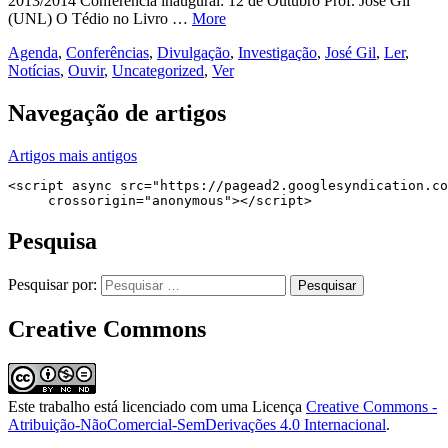
2013/2014 Conferência inaugural: 12 de Outubro Prof. José Gil
(UNL) O Tédio no Livro …
More
Agenda
,
Conferências
,
Divulgação
,
Investigação
,
José Gil
,
Ler
,
Notícias
,
Ouvir
,
Uncategorized
,
Ver
Navegação de artigos
Artigos mais antigos
<script async src="https://pagead2.googlesyndication.co
     crossorigin="anonymous"></script>
Pesquisa
Pesquisar por:
Creative Commons
Este trabalho está licenciado com uma Licença
Creative Commons -
Atribuição-NãoComercial-SemDerivações 4.0 Internacional
.