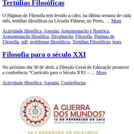
Tertúlias Filosóficas
O Páginas de Filosofia tem levado a cabo, na última semana de cada
mês, tertúlias filosóficas na Livraria Flâneur, no Porto, …
More
Actividade filosófica
,
Agenda
,
Argumentação e Retórica
,
Argumentação filosófica
,
Divulgação
,
Filosofia
,
Páginas de
Filosofia
,
pdf
,
problemas filosóficos
,
Tertúlias Filosóficas
,
teses
Filosofia para o século XXI
No próximo dia 30 de abril, a Direção Geral de Educação promove
a conferência “Currículo para o Século XXI – …
More
Actividade filosófica
,
Agenda
,
Conferências