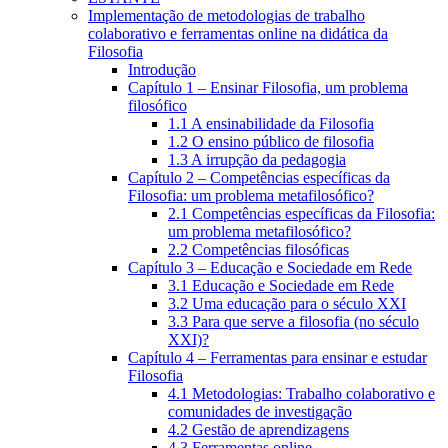
Implementação de metodologias de trabalho
colaborativo e ferramentas online na didática da
Filosofia
Introdução
Capítulo 1 – Ensinar Filosofia, um problema
filosófico
1.1 A ensinabilidade da Filosofia
1.2 O ensino público de filosofia
1.3 A irrupção da pedagogia
Capítulo 2 – Competências específicas da
Filosofia: um problema metafilosófico?
2.1 Competências específicas da Filosofia:
um problema metafilosófico?
2.2 Competências filosóficas
Capítulo 3 – Educação e Sociedade em Rede
3.1 Educação e Sociedade em Rede
3.2 Uma educação para o século XXI
3.3 Para que serve a filosofia (no século
XXI)?
Capítulo 4 – Ferramentas para ensinar e estudar
Filosofia
4.1 Metodologias: Trabalho colaborativo e
comunidades de investigação
4.2 Gestão de aprendizagens
4.3 Ferramentas online