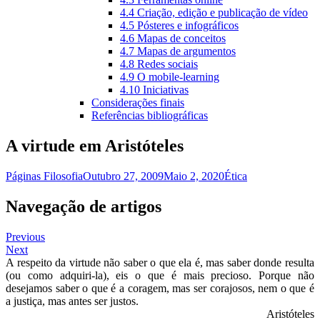
4.4 Criação, edição e publicação de vídeo
4.5 Pósteres e infográficos
4.6 Mapas de conceitos
4.7 Mapas de argumentos
4.8 Redes sociais
4.9 O mobile-learning
4.10 Iniciativas
Considerações finais
Referências bibliográficas
A virtude em Aristóteles
Páginas Filosofia
Outubro 27, 2009
Maio 2, 2020
Ética
Navegação de artigos
Previous
Next
A respeito da virtude não saber o que ela é, mas saber donde resulta
(ou como adquiri-la), eis o que é mais precioso. Porque não
desejamos saber o que é a coragem, mas ser corajosos, nem o que é
a justiça, mas antes ser justos.
Aristóteles