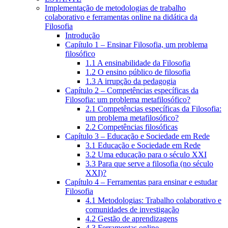
Implementação de metodologias de trabalho
colaborativo e ferramentas online na didática da
Filosofia
Introdução
Capítulo 1 – Ensinar Filosofia, um problema
filosófico
1.1 A ensinabilidade da Filosofia
1.2 O ensino público de filosofia
1.3 A irrupção da pedagogia
Capítulo 2 – Competências específicas da
Filosofia: um problema metafilosófico?
2.1 Competências específicas da Filosofia:
um problema metafilosófico?
2.2 Competências filosóficas
Capítulo 3 – Educação e Sociedade em Rede
3.1 Educação e Sociedade em Rede
3.2 Uma educação para o século XXI
3.3 Para que serve a filosofia (no século
XXI)?
Capítulo 4 – Ferramentas para ensinar e estudar
Filosofia
4.1 Metodologias: Trabalho colaborativo e
comunidades de investigação
4.2 Gestão de aprendizagens
4.3 Ferramentas online