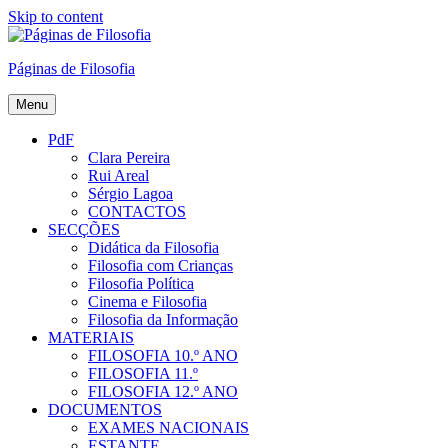
Skip to content
Páginas de Filosofia
Menu
PdF
Clara Pereira
Rui Areal
Sérgio Lagoa
CONTACTOS
SECÇÕES
Didática da Filosofia
Filosofia com Crianças
Filosofia Política
Cinema e Filosofia
Filosofia da Informação
MATERIAIS
FILOSOFIA 10.º ANO
FILOSOFIA 11.º
FILOSOFIA 12.º ANO
DOCUMENTOS
EXAMES NACIONAIS
ESTANTE