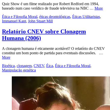
Quiz Show é um filme realizado por Robert Redford em 1994,
baseado num caso verídico de fraude televisiva na NBC …
More
Ética e Filosofia Moral
,
éticas deontológicas
,
Éticas Utilitaristas
,
Immanuel Kant
,
John Stuart Mill
Relatório CNEV sobre Clonagem
Humana (2006)
A clonagem humana é eticamente aceitável? O relatório do CNEV
constitui um bom ponto de partida para eventuais discussões. …
More
Bioética
,
clonagem
,
CNEV
,
Éica
,
Ética e Filosofia Moral
,
Manipulação genética