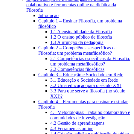
colaborativo e ferramentas online na didática da
Filosofia
Introdução
Capítulo 1 – Ensinar Filosofia, um problema
filosófico
1.1 A ensinabilidade da Filosofia
1.2 O ensino público de filosofia
1.3 A irrupção da pedagogia
Capítulo 2 – Competências específicas da
Filosofia: um problema metafilosófico?
2.1 Competências específicas da Filosofia:
um problema metafilosófico?
2.2 Competências filosóficas
Capítulo 3 – Educação e Sociedade em Rede
3.1 Educação e Sociedade em Rede
3.2 Uma educação para o século XXI
3.3 Para que serve a filosofia (no século
XXI)?
Capítulo 4 – Ferramentas para ensinar e estudar
Filosofia
4.1 Metodologias: Trabalho colaborativo e
comunidades de investigação
4.2 Gestão de aprendizagens
4.3 Ferramentas online
4.4 Criação, edição e publicação de vídeo