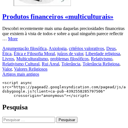
Produtos financeiros «multiculturais»
Descobri recentemente mais uma daquelas preciosidades financeiras
que existem à vista de todos e sobre a qual ninguém parece reflectir
…
More
Argumentação filosófica
,
Axiologia
,
critérios valorativos
,
Deus
,
Ética
,
Ética e Filosofia Moral
,
juízos de valor
,
Liberdade religiosa
,
Livros
,
Multiculturalismo
,
problemas filosóficos
,
Relativismo
,
Relativismo Cultural
,
Rui Areal
,
Tolerância
,
Tolerância Religiosa
,
Valor
,
Valores Religiosos
Navegação
Artigos mais antigos
de
<script async 
src="https://pagead2.googlesyndication.com/pagead/js/a
artigos
dsbygoogle.js?client=ca-pub-4392558285797506"

     crossorigin="anonymous"></script>
Pesquisa
Pesquisar
por: