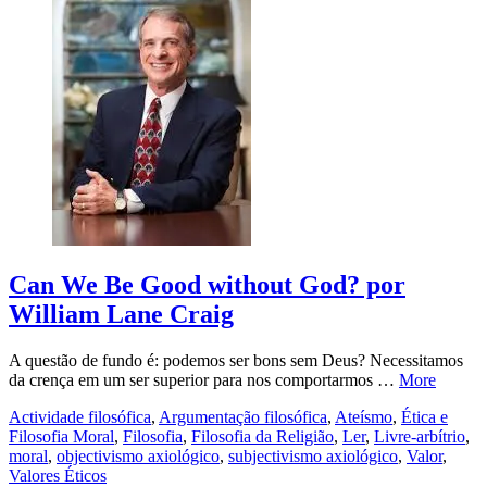
Can We Be Good without God? por
William Lane Craig
A questão de fundo é: podemos ser bons sem Deus? Necessitamos
da crença em um ser superior para nos comportarmos …
More
Actividade filosófica
,
Argumentação filosófica
,
Ateísmo
,
Ética e
Filosofia Moral
,
Filosofia
,
Filosofia da Religião
,
Ler
,
Livre-arbítrio
,
moral
,
objectivismo axiológico
,
subjectivismo axiológico
,
Valor
,
Valores Éticos