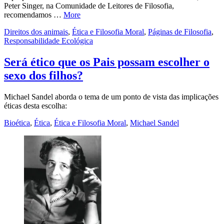
Peter Singer, na Comunidade de Leitores de Filosofia,
recomendamos …
More
Direitos dos animais
,
Ética e Filosofia Moral
,
Páginas de Filosofia
,
Responsabilidade Ecológica
Será ético que os Pais possam escolher o
sexo dos filhos?
Michael Sandel aborda o tema de um ponto de vista das implicações
éticas desta escolha:
Bioética
,
Ética
,
Ética e Filosofia Moral
,
Michael Sandel