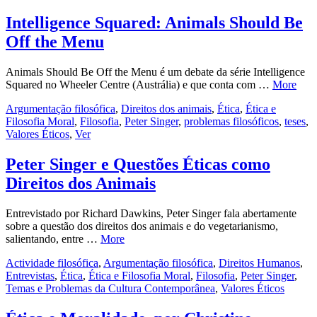
Intelligence Squared: Animals Should Be
Off the Menu
Animals Should Be Off the Menu é um debate da série Intelligence
Squared no Wheeler Centre (Austrália) e que conta com …
More
Argumentação filosófica
,
Direitos dos animais
,
Ética
,
Ética e
Filosofia Moral
,
Filosofia
,
Peter Singer
,
problemas filosóficos
,
teses
,
Valores Éticos
,
Ver
Peter Singer e Questões Éticas como
Direitos dos Animais
Entrevistado por Richard Dawkins, Peter Singer fala abertamente
sobre a questão dos direitos dos animais e do vegetarianismo,
salientando, entre …
More
Actividade filosófica
,
Argumentação filosófica
,
Direitos Humanos
,
Entrevistas
,
Ética
,
Ética e Filosofia Moral
,
Filosofia
,
Peter Singer
,
Temas e Problemas da Cultura Contemporânea
,
Valores Éticos