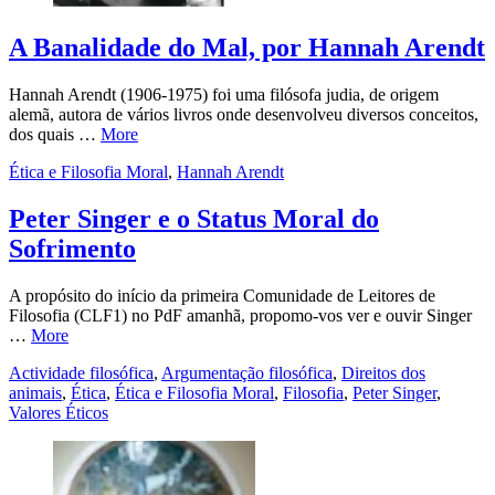
A Banalidade do Mal, por Hannah Arendt
Hannah Arendt (1906-1975) foi uma filósofa judia, de origem
alemã, autora de vários livros onde desenvolveu diversos conceitos,
dos quais …
More
Ética e Filosofia Moral
,
Hannah Arendt
Peter Singer e o Status Moral do
Sofrimento
A propósito do início da primeira Comunidade de Leitores de
Filosofia (CLF1) no PdF amanhã, propomo-vos ver e ouvir Singer
…
More
Actividade filosófica
,
Argumentação filosófica
,
Direitos dos
animais
,
Ética
,
Ética e Filosofia Moral
,
Filosofia
,
Peter Singer
,
Valores Éticos