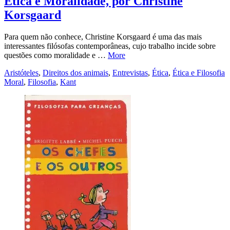
Ética e Moralidade, por Christine
Korsgaard
Para quem não conhece, Christine Korsgaard é uma das mais
interessantes filósofas contemporâneas, cujo trabalho incide sobre
questões como moralidade e …
More
Aristóteles
,
Direitos dos animais
,
Entrevistas
,
Ética
,
Ética e Filosofia
Moral
,
Filosofia
,
Kant