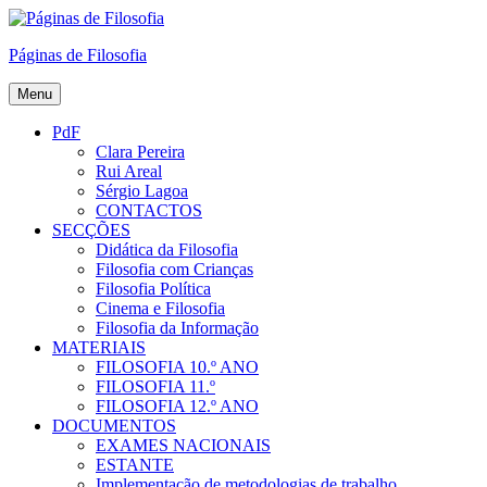
Skip
to
Páginas de Filosofia
content
Menu
PdF
Clara Pereira
Rui Areal
Sérgio Lagoa
CONTACTOS
SECÇÕES
Didática da Filosofia
Filosofia com Crianças
Filosofia Política
Cinema e Filosofia
Filosofia da Informação
MATERIAIS
FILOSOFIA 10.º ANO
FILOSOFIA 11.º
FILOSOFIA 12.º ANO
DOCUMENTOS
EXAMES NACIONAIS
ESTANTE
Implementação de metodologias de trabalho