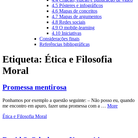
4.5 Pósteres e infográficos
4.6 Mapas de conceitos
4.7 Mapas de argumentos
4.8 Redes sociais
4.9 O mobile-learning
4.10 Iniciativas
Considerações finais
Referências bibliográficas
Etiqueta:
Ética e Filosofia
Moral
Promessa mentirosa
Ponhamos por exemplo a questão seguinte: – Não posso eu, quando
me encontro em apuro, fazer uma promessa com a …
More
Ética e Filosofia Moral