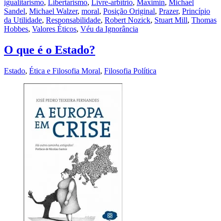
igualitarismo
,
Libertarismo
,
Livre-arbítrio
,
Maximin
,
Michael
Sandel
,
Michael Walzer
,
moral
,
Posição Original
,
Prazer
,
Princípio
da Utilidade
,
Responsabilidade
,
Robert Nozick
,
Stuart Mill
,
Thomas
Hobbes
,
Valores Éticos
,
Véu da Ignorância
O que é o Estado?
Estado
,
Ética e Filosofia Moral
,
Filosofia Política