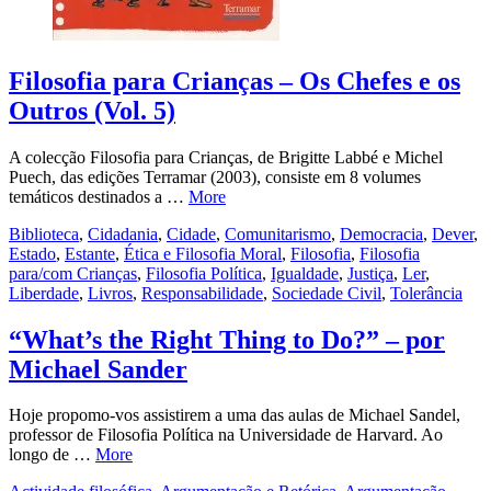
Filosofia para Crianças – Os Chefes e os
Outros (Vol. 5)
A colecção Filosofia para Crianças, de Brigitte Labbé e Michel
Puech, das edições Terramar (2003), consiste em 8 volumes
temáticos destinados a …
More
Biblioteca
,
Cidadania
,
Cidade
,
Comunitarismo
,
Democracia
,
Dever
,
Estado
,
Estante
,
Ética e Filosofia Moral
,
Filosofia
,
Filosofia
para/com Crianças
,
Filosofia Política
,
Igualdade
,
Justiça
,
Ler
,
Liberdade
,
Livros
,
Responsabilidade
,
Sociedade Civil
,
Tolerância
“What’s the Right Thing to Do?” – por
Michael Sander
Hoje propomo-vos assistirem a uma das aulas de Michael Sandel,
professor de Filosofia Política na Universidade de Harvard. Ao
longo de …
More