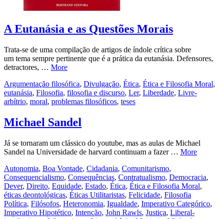
A Eutanásia e as Questões Morais
Trata-se de uma compilação de artigos de índole crítica sobre
um tema sempre pertinente que é a prática da eutanásia. Defensores,
detractores, …
More
Argumentação filosófica
,
Divulgação
,
Ética
,
Ética e Filosofia Moral
,
eutanásia
,
Filosofia
,
filosofia e discurso
,
Ler
,
Liberdade
,
Livre-
arbítrio
,
moral
,
problemas filosóficos
,
teses
Michael Sandel
Já se tornaram um clássico do youtube, mas as aulas de Michael
Sandel na Universidade de harvard continuam a fazer …
More
Autonomia
,
Boa Vontade
,
Cidadania
,
Comunitarismo
,
Consequencialismo
,
Consequências
,
Contratualismo
,
Democracia
,
Dever
,
Direito
,
Equidade
,
Estado
,
Ética
,
Ética e Filosofia Moral
,
éticas deontológicas
,
Éticas Utilitaristas
,
Felicidade
,
Filosofia
Política
,
Filósofos
,
Heteronomia
,
Igualdade
,
Imperativo Categórico
,
Imperativo Hipotético
,
Intenção
,
John Rawls
,
Justiça
,
Liberal-