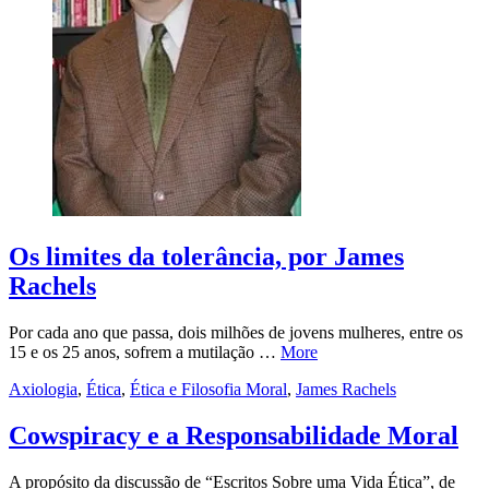
Os limites da tolerância, por James
Rachels
Por cada ano que passa, dois milhões de jovens mulheres, entre os
15 e os 25 anos, sofrem a mutilação …
More
Axiologia
,
Ética
,
Ética e Filosofia Moral
,
James Rachels
Cowspiracy e a Responsabilidade Moral
A propósito da discussão de “Escritos Sobre uma Vida Ética”, de