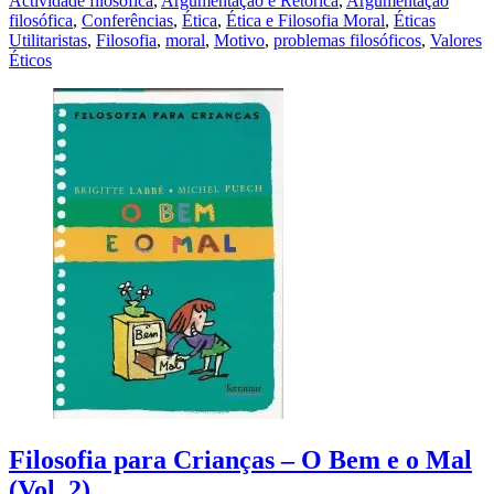
Actividade filosófica
,
Argumentação e Retórica
,
Argumentação
filosófica
,
Conferências
,
Ética
,
Ética e Filosofia Moral
,
Éticas
Utilitaristas
,
Filosofia
,
moral
,
Motivo
,
problemas filosóficos
,
Valores
Éticos
Filosofia para Crianças – O Bem e o Mal
(Vol. 2)