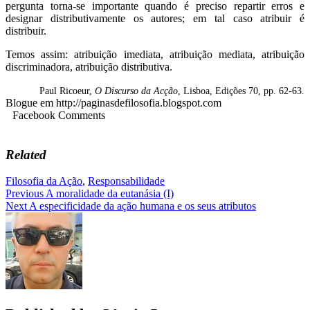
per­gunta torna-se importante quando é preciso repartir erros e
designar distributivamente os autores; em tal caso atribuir é
distribuir.
Temos assim: atribuição imediata, atribuição mediata, atribuição
discriminadora, atribuição distributiva.
Paul Ricoeur,
O Discurso da Acção
, Lisboa, Edições 70, pp. 62-63.
Blogue em http://paginasdefilosofia.blogspot.com
Facebook Comments
Related
Filosofia da Ação
,
Responsabilidade
Navegação
Previous
A moralidade da eutanásia (I)
Next
A especificidade da ação humana e os seus atributos
de
artigos