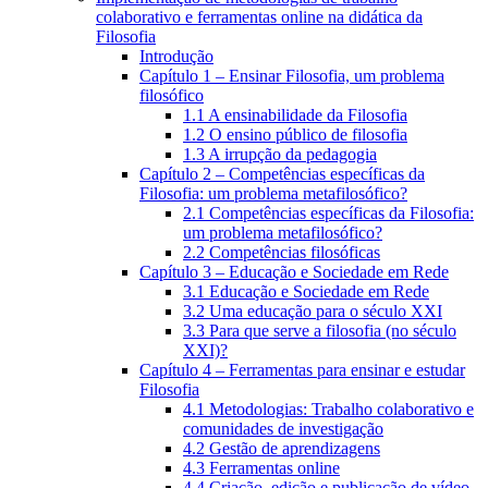
colaborativo e ferramentas online na didática da
Filosofia
Introdução
Capítulo 1 – Ensinar Filosofia, um problema
filosófico
1.1 A ensinabilidade da Filosofia
1.2 O ensino público de filosofia
1.3 A irrupção da pedagogia
Capítulo 2 – Competências específicas da
Filosofia: um problema metafilosófico?
2.1 Competências específicas da Filosofia:
um problema metafilosófico?
2.2 Competências filosóficas
Capítulo 3 – Educação e Sociedade em Rede
3.1 Educação e Sociedade em Rede
3.2 Uma educação para o século XXI
3.3 Para que serve a filosofia (no século
XXI)?
Capítulo 4 – Ferramentas para ensinar e estudar
Filosofia
4.1 Metodologias: Trabalho colaborativo e
comunidades de investigação
4.2 Gestão de aprendizagens
4.3 Ferramentas online
4.4 Criação, edição e publicação de vídeo