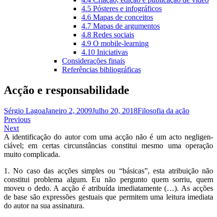
4.5 Pósteres e infográficos
4.6 Mapas de conceitos
4.7 Mapas de argumentos
4.8 Redes sociais
4.9 O mobile-learning
4.10 Iniciativas
Considerações finais
Referências bibliográficas
Acção e responsabilidade
Sérgio Lagoa
Janeiro 2, 2009
Julho 20, 2018
Filosofia da ação
Navegação
Previous
Next
de
A identificação do autor com uma acção não é um acto negligen­
artigos
ciável; em certas circunstâncias constitui mesmo uma operação
muito complicada.
1. No caso das acções simples ou “básicas”, esta atribuição não
constitui problema algum. Eu não pergunto quem sorriu, quem
moveu o dedo. A acção é atribuída imediatamente (…). As acções
de base são expressões gestuais que permitem uma leitura imediata
do autor na sua assinatura.