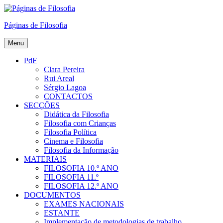
Skip
to
Páginas de Filosofia
content
Menu
PdF
Clara Pereira
Rui Areal
Sérgio Lagoa
CONTACTOS
SECÇÕES
Didática da Filosofia
Filosofia com Crianças
Filosofia Política
Cinema e Filosofia
Filosofia da Informação
MATERIAIS
FILOSOFIA 10.º ANO
FILOSOFIA 11.º
FILOSOFIA 12.º ANO
DOCUMENTOS
EXAMES NACIONAIS
ESTANTE
Implementação de metodologias de trabalho