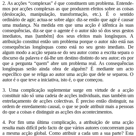
2. As acções “complexas” é que constituem um problema. Entende­
mos por acções complexas as que produzem efeitos sobre as coi­sas
(deslocação, manipulação, transformação, etc.). É o sentido
ordinário de agir; actua-se sobre algo: diz-se então que agir é cau­sar
uma mudança. Na medida em que uma acção é idêntica às suas
consequências, diz-se que o agente é o autor não só dos seus gestos
imediatos, mas [também] dos seus efeitos mais longínquos. A
atribuição constitui então um problema porque o autor não está nas
consequências longínquas como está no seu gesto imediato. De
algum modo a acção separa-se do seu autor como a escrita separa o
discurso da palavra e dá-lhe um destino distinto do seu autor; eis por
que a pergunta “quem” abre um problema real. As consequências
longínquas serão ainda obra de alguém? É mediante um acto
específico que se religa ao autor uma acção que dele se separou. O
autor é o que teve a iniciativa, isto é, o que começou.
3. Uma complicação suplementar surge em virtude de a acção
consti­tuir não só uma cadeia de acções individuais, mas também um
entrelaçamento de acções colectivas. É preciso então distinguir, na
ordem de enredamento causal, o que se pode atribuir mais a pes­soas
do que a coisas e distinguir as acções dos acontecimentos.
4. Por fim uma última complicação, a atribuição de uma acção
resulta mais difícil pelo facto de que vários autores concorreram para
a mesma acção global. Como atribuir a cada um a sua parte? Esta