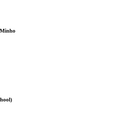
o Minho
hool)