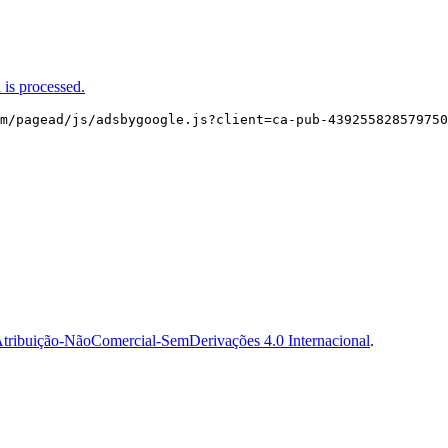
is processed.
m/pagead/js/adsbygoogle.js?client=ca-pub-439255828579750
tribuição-NãoComercial-SemDerivações 4.0 Internacional
.