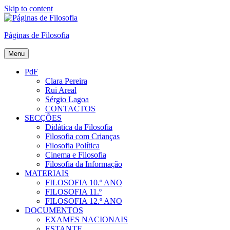
Skip to content
Páginas de Filosofia
Menu
PdF
Clara Pereira
Rui Areal
Sérgio Lagoa
CONTACTOS
SECÇÕES
Didática da Filosofia
Filosofia com Crianças
Filosofia Política
Cinema e Filosofia
Filosofia da Informação
MATERIAIS
FILOSOFIA 10.º ANO
FILOSOFIA 11.º
FILOSOFIA 12.º ANO
DOCUMENTOS
EXAMES NACIONAIS
ESTANTE