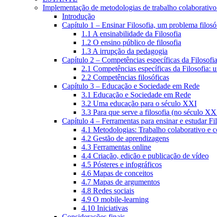
Implementação de metodologias de trabalho colaborativo e
Introdução
Capítulo 1 – Ensinar Filosofia, um problema filosó
1.1 A ensinabilidade da Filosofia
1.2 O ensino público de filosofia
1.3 A irrupção da pedagogia
Capítulo 2 – Competências específicas da Filosofi
2.1 Competências específicas da Filosofia: 
2.2 Competências filosóficas
Capítulo 3 – Educação e Sociedade em Rede
3.1 Educação e Sociedade em Rede
3.2 Uma educação para o século XXI
3.3 Para que serve a filosofia (no século XX
Capítulo 4 – Ferramentas para ensinar e estudar Fi
4.1 Metodologias: Trabalho colaborativo e 
4.2 Gestão de aprendizagens
4.3 Ferramentas online
4.4 Criação, edição e publicação de vídeo
4.5 Pósteres e infográficos
4.6 Mapas de conceitos
4.7 Mapas de argumentos
4.8 Redes sociais
4.9 O mobile-learning
4.10 Iniciativas
Considerações finais