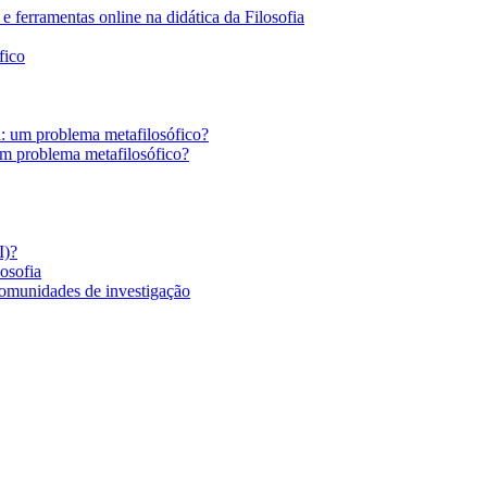
 ferramentas online na didática da Filosofia
fico
a: um problema metafilosófico?
um problema metafilosófico?
I)?
losofia
comunidades de investigação