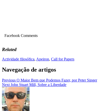
Facebook Comments
Related
Actividade filosófica
,
Apeiron
,
Call for Papers
Navegação de artigos
Previous
O Maior Bem que Podemos Fazer, por Peter Singer
Next
John Stuart Mill, Sobre a Liberdade